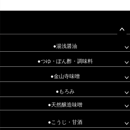
ペー
ジト
●湯浅醤油
ップ
へ
●つゆ・ぽん酢・調味料
●金山寺味噌
●もろみ
●天然醸造味噌
●こうじ・甘酒