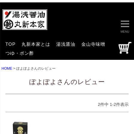
MENU
TOP
丸新本家とは
湯浅醤油
金山寺味噌
つゆ・ポン酢
HOME
ぽよぽよさんのレビュー
ぽよぽよさんのレビュー
2
件中
1
-
2
件表示