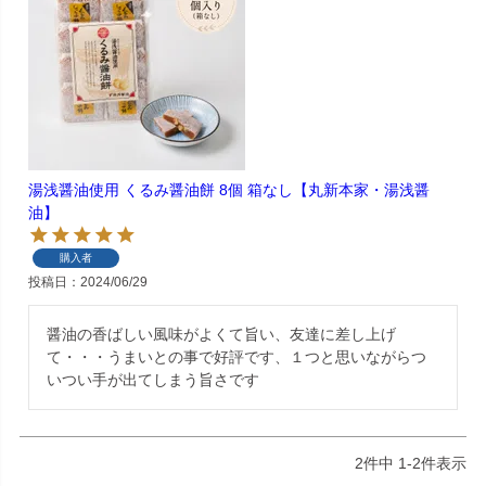
湯浅醤油使用 くるみ醤油餅 8個 箱なし【丸新本家・湯浅醤
油】
購入者
投稿日
2024/06/29
醤油の香ばしい風味がよくて旨い、友達に差し上げ
て・・・うまいとの事で好評です、１つと思いながらつ
いつい手が出てしまう旨さです
2
件中
1
-
2
件表示