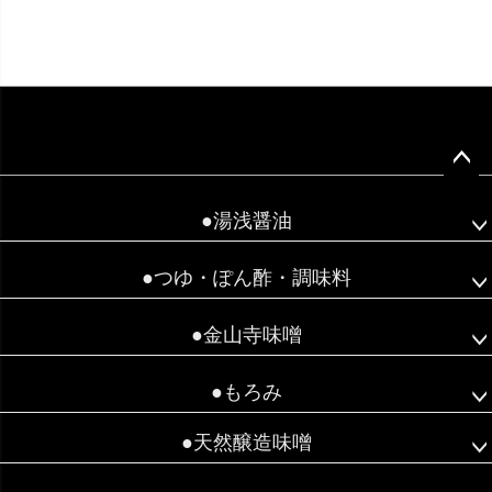
ペー
ジト
●湯浅醤油
ップ
へ
●つゆ・ぽん酢・調味料
●金山寺味噌
●もろみ
●天然醸造味噌