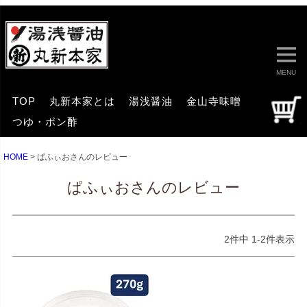
MENU
TOP
丸新本家とは
湯浅醤油
金山寺味噌
つゆ・ポン酢
HOME
ぱふぃおさんのレビュー
ぱふぃおさんのレビュー
2
件中
1
-
2
件表示