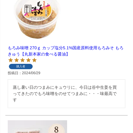
もろみ味噌 270ｇ カップ塩分5.1%国産原料使用もろみそ もろ
きゅう【丸新本家の食べる醤油】
購入者
投稿日
2024/06/29
蒸し暑い日のつまみにキュウリに、今日は谷中生姜を買
ってきたのでもろ味噌をのせてつまみに・・・味最高で
す