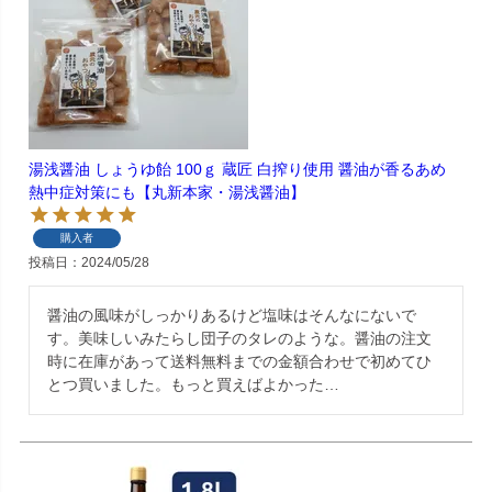
湯浅醤油 しょうゆ飴 100ｇ 蔵匠 白搾り使用 醤油が香るあめ
熱中症対策にも【丸新本家・湯浅醤油】
購入者
投稿日
2024/05/28
醤油の風味がしっかりあるけど塩味はそんなにないで
す。美味しいみたらし団子のタレのような。醤油の注文
時に在庫があって送料無料までの金額合わせで初めてひ
とつ買いました。もっと買えばよかった…