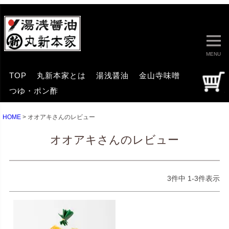
MENU
TOP
丸新本家とは
湯浅醤油
金山寺味噌
つゆ・ポン酢
HOME
オオアキさんのレビュー
オオアキさんのレビュー
3
件中
1
-
3
件表示