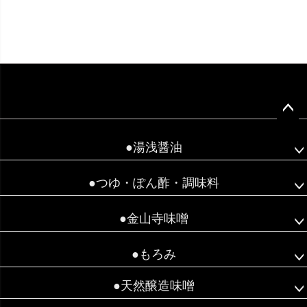
ペー
ジト
●湯浅醤油
ップ
へ
●つゆ・ぽん酢・調味料
●金山寺味噌
●もろみ
●天然醸造味噌