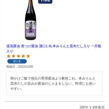
湯浅醤油 煮つけ醤油 濃口1.8L本みりんと昆布だし入り 一升瓶
入り
購入者
投稿日
2022/11/05
卵かけご飯で他社の専用醤油より断然これ。本みりんと
昆布だしの旨みが醤油のじゃまをしない。料理にも使い
やすい。
3
件中
1
-
3
件表示