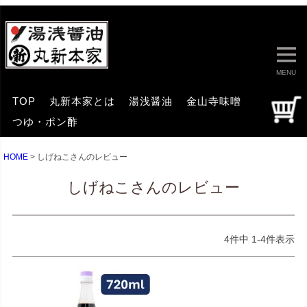
MENU
TOP
丸新本家とは
湯浅醤油
金山寺味噌
つゆ・ポン酢
HOME
しげねこさんのレビュー
しげねこさんのレビュー
4
件中
1
-
4
件表示