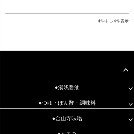
4
件中
1
-
4
件表示
ペー
ジト
●湯浅醤油
ップ
へ
●つゆ・ぽん酢・調味料
●金山寺味噌