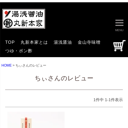
MENU
TOP
丸新本家とは
湯浅醤油
金山寺味噌
つゆ・ポン酢
HOME
ちぃさんのレビュー
ちぃさんのレビュー
1
件中
1
-
1
件表示