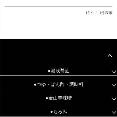
1
件中
1
-
1
件表示
ペー
ジト
●湯浅醤油
ップ
へ
●つゆ・ぽん酢・調味料
●金山寺味噌
●もろみ