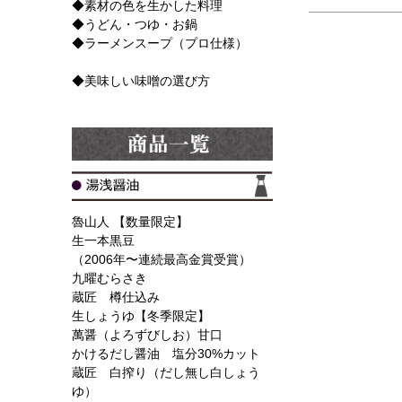
◆素材の色を生かした料理
◆うどん・つゆ・お鍋
◆ラーメンスープ（プロ仕様）
◆美味しい味噌の選び方
魯山人 【数量限定】
生一本黒豆
（2006年〜連続最高金賞受賞）
九曜むらさき
蔵匠 樽仕込み
生しょうゆ【冬季限定】
萬醤（よろずびしお）甘口
かけるだし醤油 塩分30%カット
蔵匠 白搾り（だし無し白しょう
ゆ）