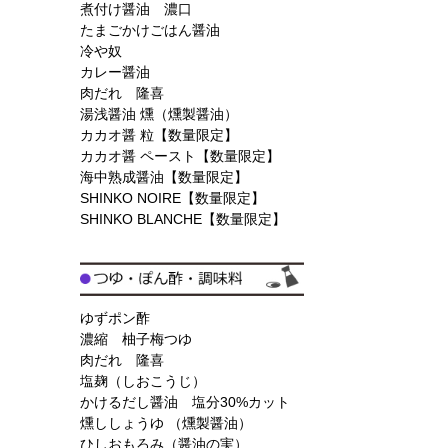
煮付け醤油 濃口
たまごかけごはん醤油
冷や奴
カレー醤油
肉だれ 隆喜
湯浅醤油 燻（燻製醤油）
カカオ醤 粒【数量限定】
カカオ醤 ペースト【数量限定】
海中熟成醤油【数量限定】
SHINKO NOIRE【数量限定】
SHINKO BLANCHE【数量限定】
ゆずポン酢
濃縮 柚子梅つゆ
肉だれ 隆喜
塩麹（しおこうじ）
かけるだし醤油 塩分30%カット
燻ししょうゆ （燻製醤油）
ひしおもろみ（醤油の実）