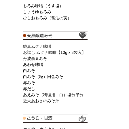
もろみ味噌（うす塩）
しょうゆもろみ
ひしおもろみ（醤油の実）
純真ムクナ味噌
お試し ムクナ味噌【10gｘ3袋入】
丹波黒豆みそ
あわせ味噌
白みそ
白みそ（粒）田舎みそ
赤みそ
赤だし
あえみそ（料理用 白）塩分半分
近大あおさのみそ汁