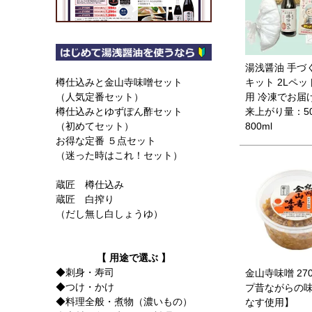
湯浅醤油 手づ
キット 2Lペ
樽仕込みと金山寺味噌セット
用 冷凍でお届
（人気定番セット）
来上がり量：5
樽仕込みとゆずぽん酢セット
800ml
（初めてセット）
お得な定番 ５点セット
（迷った時はこれ！セット）
蔵匠 樽仕込み
蔵匠 白搾り
（だし無し白しょうゆ）
【 用途で選ぶ 】
◆刺身・寿司
金山寺味噌 27
◆つけ・かけ
プ昔ながらの
◆料理全般・煮物（濃いもの）
なす使用】