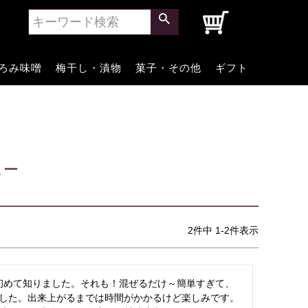
0
ろみ味噌
梅干し・漬物
菓子・その他
ギフト
ュー
2
件中
1
-
2
件表示
、初めて知りました。それも！混ぜるだけ～簡単すぎて、
した。出来上がるまでは時間がかかるけど楽しみです。