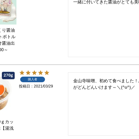
一緒に付いてきた醤油がとても美
くり醤油
ットボトル
け醤油出
00～
購入者
金山寺味噌、初めて食べました！
投稿日
2021/03/29
がどんどんいけます～＼(^o^)／
0ｇカッ
味【湯浅