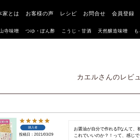
検索
本家とは
お客様の声
レシピ
お問合せ
会員登録
山寺味噌
つゆ・ぽん酢
こうじ・甘酒
天然醸造味噌
も
カエルさんのレビ
購入者
お醤油が自分で作れる⁉️なんて
投稿日
2021/03/29
これでいいのか？！って、感じで