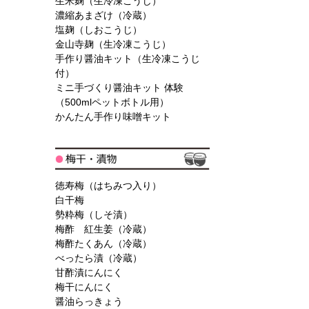
生米麹（生冷凍こうじ）
濃縮あまざけ（冷蔵）
塩麹（しおこうじ）
金山寺麹（生冷凍こうじ）
手作り醤油キット（生冷凍こうじ
付）
ミニ手づくり醤油キット 体験
（500mlペットボトル用）
かんたん手作り味噌キット
徳寿梅（はちみつ入り）
白干梅
勢粋梅（しそ漬）
梅酢 紅生姜（冷蔵）
梅酢たくあん（冷蔵）
べったら漬（冷蔵）
甘酢漬にんにく
梅干にんにく
醤油らっきょう