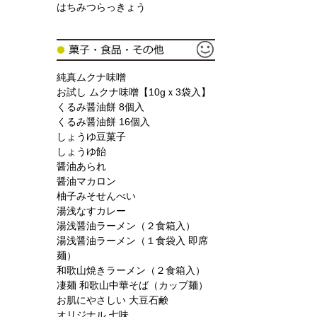
はちみつらっきょう
純真ムクナ味噌
お試し ムクナ味噌【10gｘ3袋入】
くるみ醤油餅 8個入
くるみ醤油餅 16個入
しょうゆ豆菓子
しょうゆ飴
醤油あられ
醤油マカロン
柚子みそせんべい
湯浅なすカレー
湯浅醤油ラーメン（２食箱入）
湯浅醤油ラーメン（１食袋入 即席
麺）
和歌山焼きラーメン（２食箱入）
凄麺 和歌山中華そば（カップ麺）
お肌にやさしい 大豆石鹸
オリジナル 七味