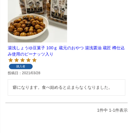
湯浅しょうゆ豆菓子 100ｇ 蔵元のおやつ 湯浅醤油 蔵匠 樽仕込
み使用のピーナッツ入り
購入者
投稿日
2021/03/28
癖になります。食べ始めると止まらなくなりました。
1
件中
1
-
1
件表示