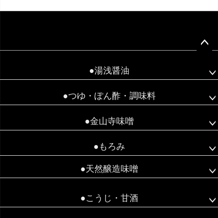
ペー
ジト
●湯浅醤油
ップ
へ
●つゆ・ぽん酢・調味料
●金山寺味噌
●もろみ
●天然醸造味噌
●こうじ・甘酒