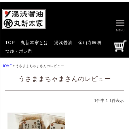
MENU
TOP
丸新本家とは
湯浅醤油
金山寺味噌
つゆ・ポン酢
HOME
うさままちゃまさんのレビュー
うさままちゃまさんのレビュー
1
件中
1
-
1
件表示