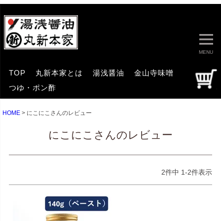
MENU
TOP
丸新本家とは
湯浅醤油
金山寺味噌
つゆ・ポン酢
HOME
にこにこさんのレビュー
にこにこさんのレビュー
2
件中
1
-
2
件表示