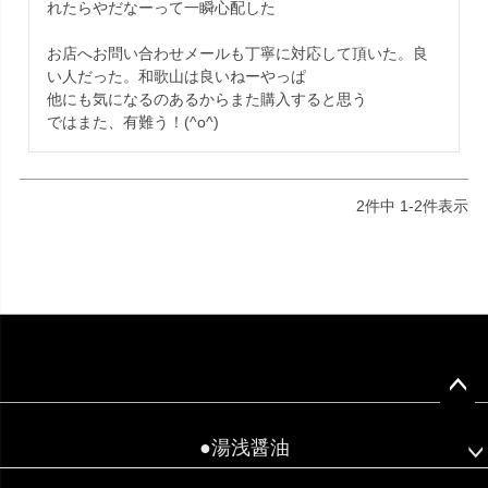
れたらやだなーって一瞬心配した

お店へお問い合わせメールも丁寧に対応して頂いた。良
い人だった。和歌山は良いねーやっぱ

他にも気になるのあるからまた購入すると思う

ではまた、有難う！(^o^)
2
件中
1
-
2
件表示
ペー
ジト
●湯浅醤油
ップ
へ