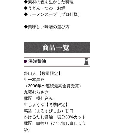
◆素材の色を生かした料理
◆うどん・つゆ・お鍋
◆ラーメンスープ（プロ仕様）
◆美味しい味噌の選び方
魯山人 【数量限定】
生一本黒豆
（2006年〜連続最高金賞受賞）
九曜むらさき
蔵匠 樽仕込み
生しょうゆ【冬季限定】
萬醤（よろずびしお）甘口
かけるだし醤油 塩分30%カット
蔵匠 白搾り（だし無し白しょう
ゆ）