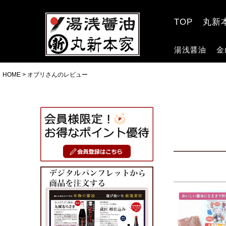
TOP
丸新
湯浅醤油
金
HOME
オブリさんのレビュー