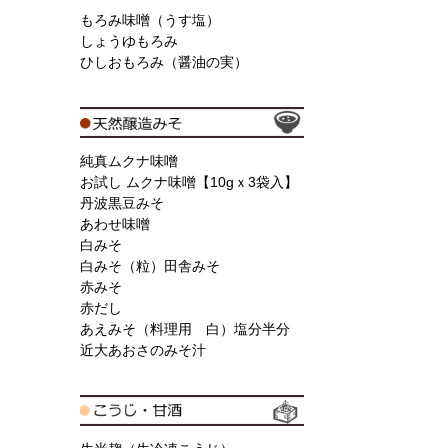
もろみ味噌（うす塩）
しょうゆもろみ
ひしおもろみ（醤油の実）
純真ムクナ味噌
お試し ムクナ味噌【10gｘ3袋入】
丹波黒豆みそ
あわせ味噌
白みそ
白みそ（粒）田舎みそ
赤みそ
赤だし
あえみそ（料理用 白）塩分半分
近大あおさのみそ汁