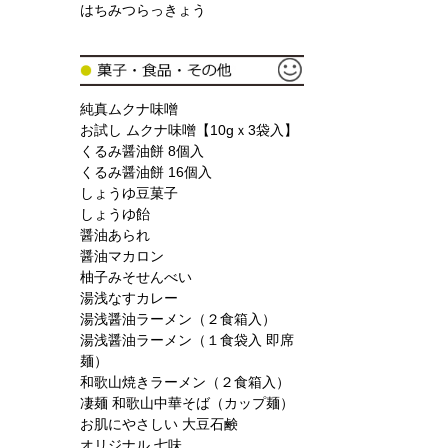
はちみつらっきょう
純真ムクナ味噌
お試し ムクナ味噌【10gｘ3袋入】
くるみ醤油餅 8個入
くるみ醤油餅 16個入
しょうゆ豆菓子
しょうゆ飴
醤油あられ
醤油マカロン
柚子みそせんべい
湯浅なすカレー
湯浅醤油ラーメン（２食箱入）
湯浅醤油ラーメン（１食袋入 即席
麺）
和歌山焼きラーメン（２食箱入）
凄麺 和歌山中華そば（カップ麺）
お肌にやさしい 大豆石鹸
オリジナル 七味