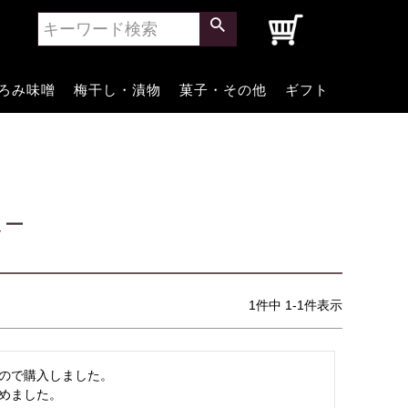
0
ろみ味噌
梅干し・漬物
菓子・その他
ギフト
ュー
1
件中
1
-
1
件表示
ので購入しました。

めました。
