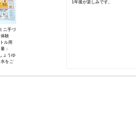
 ミニ手づ
ト体験
ボトル用
り量：
イしょうゆ
と水をご