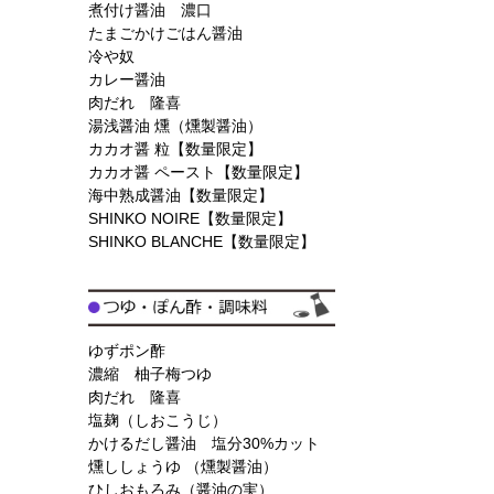
煮付け醤油 濃口
たまごかけごはん醤油
冷や奴
カレー醤油
肉だれ 隆喜
湯浅醤油 燻（燻製醤油）
カカオ醤 粒【数量限定】
カカオ醤 ペースト【数量限定】
海中熟成醤油【数量限定】
SHINKO NOIRE【数量限定】
SHINKO BLANCHE【数量限定】
ゆずポン酢
濃縮 柚子梅つゆ
肉だれ 隆喜
塩麹（しおこうじ）
かけるだし醤油 塩分30%カット
燻ししょうゆ （燻製醤油）
ひしおもろみ（醤油の実）