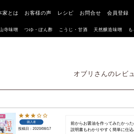
検索
本家とは
お客様の声
レシピ
お問合せ
会員登録
山寺味噌
つゆ・ぽん酢
こうじ・甘酒
天然醸造味噌
も
オブリさんのレビ
購入者
前からお醤油を作ってみたかった
投稿日
2020/08/17
説明書もわかりやすく簡単に仕込