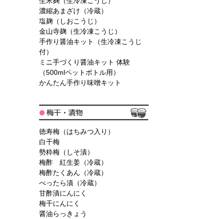
生米麹（生冷凍こうじ）
濃縮あまざけ（冷蔵）
塩麹（しおこうじ）
金山寺麹（生冷凍こうじ）
手作り醤油キット（生冷凍こうじ
付）
ミニ手づくり醤油キット 体験
（500mlペットボトル用）
かんたん手作り味噌キット
徳寿梅（はちみつ入り）
白干梅
勢粋梅（しそ漬）
梅酢 紅生姜（冷蔵）
梅酢たくあん（冷蔵）
べったら漬（冷蔵）
甘酢漬にんにく
梅干にんにく
醤油らっきょう