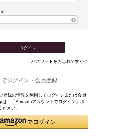
必
須
ド
)
(
必
須
)
ログイン
パスワードをお忘れですか？
スでログイン・会員登録
.jpにご登録の情報を利用してログインまたは会員
は、「Amazonアカウントでログイン」ボ
ください。