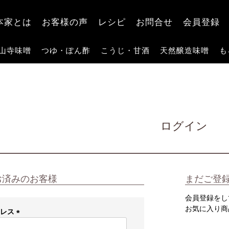
検索
本家とは
お客様の声
レシピ
お問合せ
会員登録
山寺味噌
つゆ・ぽん酢
こうじ・甘酒
天然醸造味噌
も
ログイン
お済みのお客様
まだご登
会員登録をし
お気に入り商
ドレス
(