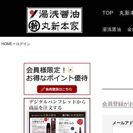
TOP
丸新
湯浅醤油
金
HOME
ログイン
会員登録が
メールア