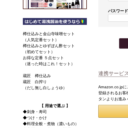
パスワー
樽仕込みと金山寺味噌セット
（人気定番セット）
樽仕込みとゆずぽん酢セット
（初めてセット）
お得な定番 ５点セット
（迷った時はこれ！セット）
連携サービ
蔵匠 樽仕込み
蔵匠 白搾り
Amazon.co
（だし無し白しょうゆ）
登録されるお客様
タンよりお進み
【 用途で選ぶ 】
◆刺身・寿司
◆つけ・かけ
◆料理全般・煮物（濃いもの）