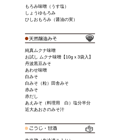
もろみ味噌（うす塩）
しょうゆもろみ
ひしおもろみ（醤油の実）
純真ムクナ味噌
お試し ムクナ味噌【10gｘ3袋入】
丹波黒豆みそ
あわせ味噌
白みそ
白みそ（粒）田舎みそ
赤みそ
赤だし
あえみそ（料理用 白）塩分半分
近大あおさのみそ汁