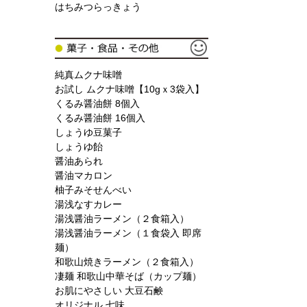
はちみつらっきょう
純真ムクナ味噌
お試し ムクナ味噌【10gｘ3袋入】
くるみ醤油餅 8個入
くるみ醤油餅 16個入
しょうゆ豆菓子
しょうゆ飴
醤油あられ
醤油マカロン
柚子みそせんべい
湯浅なすカレー
湯浅醤油ラーメン（２食箱入）
湯浅醤油ラーメン（１食袋入 即席
麺）
和歌山焼きラーメン（２食箱入）
凄麺 和歌山中華そば（カップ麺）
お肌にやさしい 大豆石鹸
オリジナル 七味