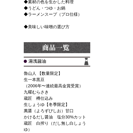
◆素材の色を生かした料理
◆うどん・つゆ・お鍋
◆ラーメンスープ（プロ仕様）
◆美味しい味噌の選び方
魯山人 【数量限定】
生一本黒豆
（2006年〜連続最高金賞受賞）
九曜むらさき
蔵匠 樽仕込み
生しょうゆ【冬季限定】
萬醤（よろずびしお）甘口
かけるだし醤油 塩分30%カット
蔵匠 白搾り（だし無し白しょう
ゆ）