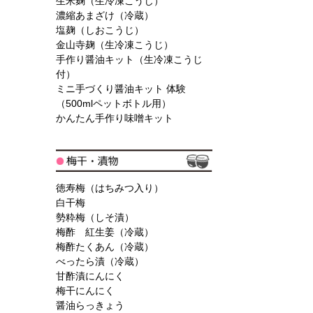
生米麹（生冷凍こうじ）
濃縮あまざけ（冷蔵）
塩麹（しおこうじ）
金山寺麹（生冷凍こうじ）
手作り醤油キット（生冷凍こうじ
付）
ミニ手づくり醤油キット 体験
（500mlペットボトル用）
かんたん手作り味噌キット
徳寿梅（はちみつ入り）
白干梅
勢粋梅（しそ漬）
梅酢 紅生姜（冷蔵）
梅酢たくあん（冷蔵）
べったら漬（冷蔵）
甘酢漬にんにく
梅干にんにく
醤油らっきょう