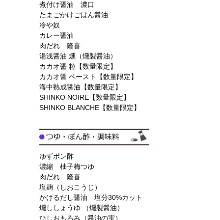
煮付け醤油 濃口
たまごかけごはん醤油
冷や奴
カレー醤油
肉だれ 隆喜
湯浅醤油 燻（燻製醤油）
カカオ醤 粒【数量限定】
カカオ醤 ペースト【数量限定】
海中熟成醤油【数量限定】
SHINKO NOIRE【数量限定】
SHINKO BLANCHE【数量限定】
ゆずポン酢
濃縮 柚子梅つゆ
肉だれ 隆喜
塩麹（しおこうじ）
かけるだし醤油 塩分30%カット
燻ししょうゆ （燻製醤油）
ひしおもろみ（醤油の実）