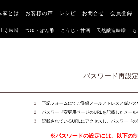
検索
本家とは
お客様の声
レシピ
お問合せ
会員登録
山寺味噌
つゆ・ぽん酢
こうじ・甘酒
天然醸造味噌
も
パスワード再設
下記フォームにてご登録メールアドレスと仮パス
パスワード変更用ページのURLを記載したメール
記載されているURLにアクセスし、パスワード
※パスワードの設定には、以下の制