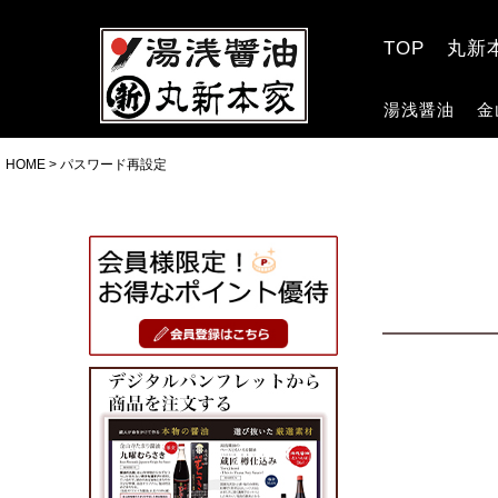
TOP
丸新
湯浅醤油
金
HOME
パスワード再設定