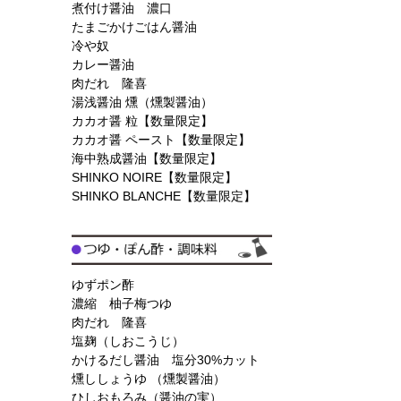
煮付け醤油 濃口
たまごかけごはん醤油
冷や奴
カレー醤油
肉だれ 隆喜
湯浅醤油 燻（燻製醤油）
カカオ醤 粒【数量限定】
カカオ醤 ペースト【数量限定】
海中熟成醤油【数量限定】
SHINKO NOIRE【数量限定】
SHINKO BLANCHE【数量限定】
ゆずポン酢
濃縮 柚子梅つゆ
肉だれ 隆喜
塩麹（しおこうじ）
かけるだし醤油 塩分30%カット
燻ししょうゆ （燻製醤油）
ひしおもろみ（醤油の実）