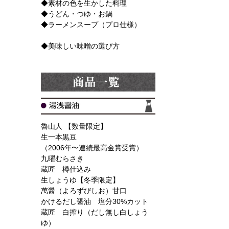
◆素材の色を生かした料理
◆うどん・つゆ・お鍋
◆ラーメンスープ（プロ仕様）
◆美味しい味噌の選び方
魯山人 【数量限定】
生一本黒豆
（2006年〜連続最高金賞受賞）
九曜むらさき
蔵匠 樽仕込み
生しょうゆ【冬季限定】
萬醤（よろずびしお）甘口
かけるだし醤油 塩分30%カット
蔵匠 白搾り（だし無し白しょう
ゆ）