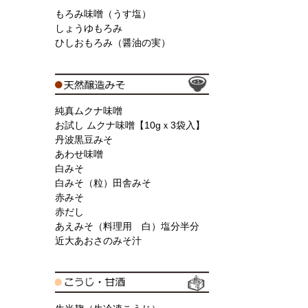
もろみ味噌（うす塩）
しょうゆもろみ
ひしおもろみ（醤油の実）
純真ムクナ味噌
お試し ムクナ味噌【10gｘ3袋入】
丹波黒豆みそ
あわせ味噌
白みそ
白みそ（粒）田舎みそ
赤みそ
赤だし
あえみそ（料理用 白）塩分半分
近大あおさのみそ汁