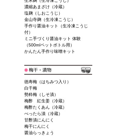
生米麹（生冷凍こうじ）
濃縮あまざけ（冷蔵）
塩麹（しおこうじ）
金山寺麹（生冷凍こうじ）
手作り醤油キット（生冷凍こうじ
付）
ミニ手づくり醤油キット 体験
（500mlペットボトル用）
かんたん手作り味噌キット
徳寿梅（はちみつ入り）
白干梅
勢粋梅（しそ漬）
梅酢 紅生姜（冷蔵）
梅酢たくあん（冷蔵）
べったら漬（冷蔵）
甘酢漬にんにく
梅干にんにく
醤油らっきょう