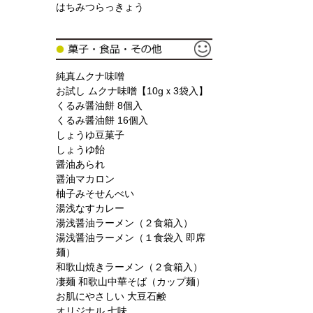
はちみつらっきょう
純真ムクナ味噌
お試し ムクナ味噌【10gｘ3袋入】
くるみ醤油餅 8個入
くるみ醤油餅 16個入
しょうゆ豆菓子
しょうゆ飴
醤油あられ
醤油マカロン
柚子みそせんべい
湯浅なすカレー
湯浅醤油ラーメン（２食箱入）
湯浅醤油ラーメン（１食袋入 即席
麺）
和歌山焼きラーメン（２食箱入）
凄麺 和歌山中華そば（カップ麺）
お肌にやさしい 大豆石鹸
オリジナル 七味