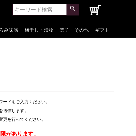
0
ろみ味噌
梅干し・漬物
菓子・その他
ギフト
定
ワードをご入力ください。
を送信します。
の変更を行ってください。
限があります。