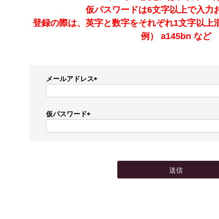
仮パスワードは6文字以上で入力
登録の際は、英字と数字をそれぞれ1文字以上
例） a145bn など
メールアドレス
(
必
須
仮パスワード
)
(
必
須
)
送信