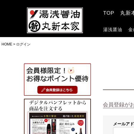
TOP
丸新
湯浅醤油
金
HOME
ログイン
会員登録が
メールア