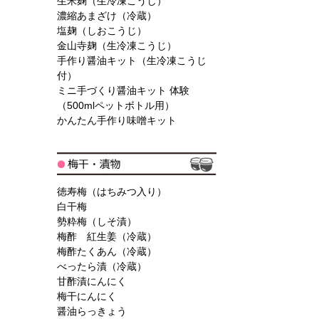
生米麹（生冷凍こうじ）
濃縮あまざけ（冷蔵）
塩麹（しおこうじ）
金山寺麹（生冷凍こうじ）
手作り醤油キット（生冷凍こうじ
付）
ミニ手づくり醤油キット 体験
（500mlペットボトル用）
かんたん手作り味噌キット
徳寿梅（はちみつ入り）
白干梅
勢粋梅（しそ漬）
梅酢 紅生姜（冷蔵）
梅酢たくあん（冷蔵）
べったら漬（冷蔵）
甘酢漬にんにく
梅干にんにく
醤油らっきょう