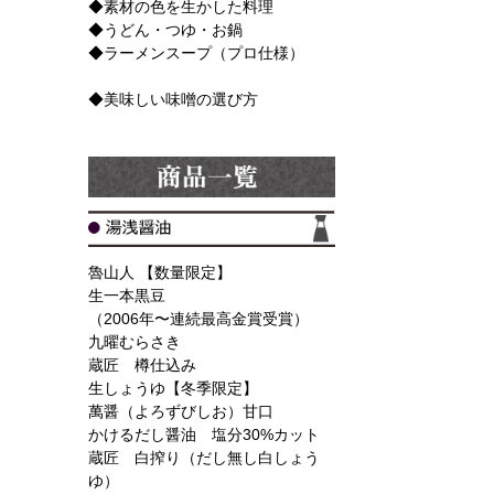
◆素材の色を生かした料理
◆うどん・つゆ・お鍋
◆ラーメンスープ（プロ仕様）
◆美味しい味噌の選び方
魯山人 【数量限定】
生一本黒豆
（2006年〜連続最高金賞受賞）
九曜むらさき
蔵匠 樽仕込み
生しょうゆ【冬季限定】
萬醤（よろずびしお）甘口
かけるだし醤油 塩分30%カット
蔵匠 白搾り（だし無し白しょう
ゆ）