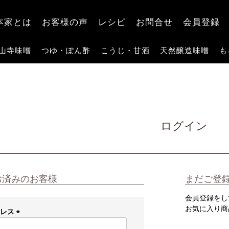
検索
本家とは
お客様の声
レシピ
お問合せ
会員登録
山寺味噌
つゆ・ぽん酢
こうじ・甘酒
天然醸造味噌
も
ログイン
お済みのお客様
まだご登
会員登録をし
お気に入り商
ドレス
(