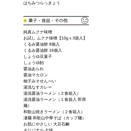
はちみつらっきょう
純真ムクナ味噌
お試し ムクナ味噌【10gｘ3袋入】
くるみ醤油餅 8個入
くるみ醤油餅 16個入
しょうゆ豆菓子
しょうゆ飴
醤油あられ
醤油マカロン
柚子みそせんべい
湯浅なすカレー
湯浅醤油ラーメン（２食箱入）
湯浅醤油ラーメン（１食袋入 即席
麺）
和歌山焼きラーメン（２食箱入）
凄麺 和歌山中華そば（カップ麺）
お肌にやさしい 大豆石鹸
オリジナル 七味