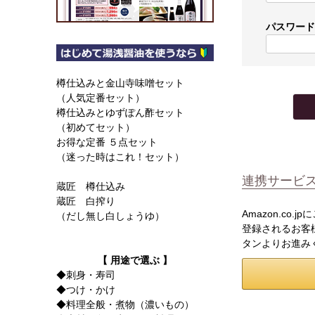
パスワー
樽仕込みと金山寺味噌セット
（人気定番セット）
樽仕込みとゆずぽん酢セット
（初めてセット）
お得な定番 ５点セット
（迷った時はこれ！セット）
連携サービ
蔵匠 樽仕込み
蔵匠 白搾り
Amazon.co
（だし無し白しょうゆ）
登録されるお客様
タンよりお進み
【 用途で選ぶ 】
◆刺身・寿司
◆つけ・かけ
◆料理全般・煮物（濃いもの）