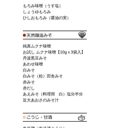
もろみ味噌（うす塩）
しょうゆもろみ
ひしおもろみ（醤油の実）
純真ムクナ味噌
お試し ムクナ味噌【10gｘ3袋入】
丹波黒豆みそ
あわせ味噌
白みそ
白みそ（粒）田舎みそ
赤みそ
赤だし
あえみそ（料理用 白）塩分半分
近大あおさのみそ汁