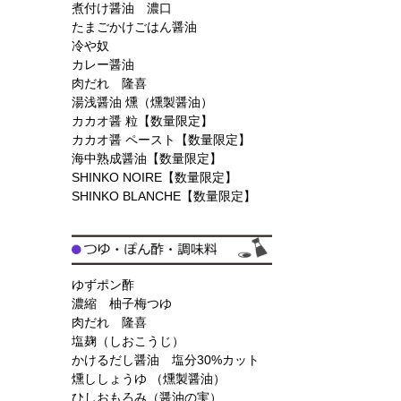
煮付け醤油 濃口
たまごかけごはん醤油
冷や奴
カレー醤油
肉だれ 隆喜
湯浅醤油 燻（燻製醤油）
カカオ醤 粒【数量限定】
カカオ醤 ペースト【数量限定】
海中熟成醤油【数量限定】
SHINKO NOIRE【数量限定】
SHINKO BLANCHE【数量限定】
ゆずポン酢
濃縮 柚子梅つゆ
肉だれ 隆喜
塩麹（しおこうじ）
かけるだし醤油 塩分30%カット
燻ししょうゆ （燻製醤油）
ひしおもろみ（醤油の実）