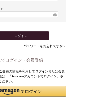
必
須
ド
)
(
必
須
)
ログイン
パスワードをお忘れですか？
スでログイン・会員登録
.jpにご登録の情報を利用してログインまたは会員
は、「Amazonアカウントでログイン」ボ
ください。