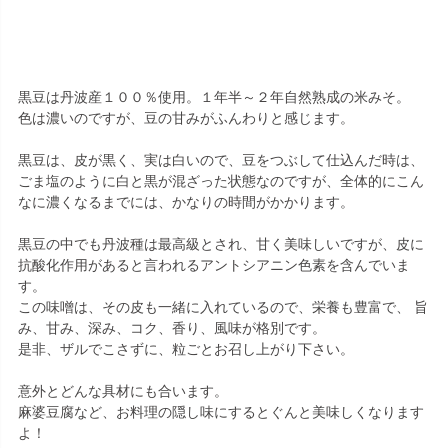
黒豆は丹波産１００％使用。１年半～２年自然熟成の米みそ。
色は濃いのですが、豆の甘みがふんわりと感じます。
黒豆は、皮が黒く、実は白いので、豆をつぶして仕込んだ時は、
ごま塩のように白と黒が混ざった状態なのですが、全体的にこん
なに濃くなるまでには、かなりの時間がかかります。
黒豆の中でも丹波種は最高級とされ、甘く美味しいですが、皮に
抗酸化作用があると言われるアントシアニン色素を含んでいま
す。
この味噌は、その皮も一緒に入れているので、栄養も豊富で、 旨
み、甘み、深み、コク、香り、風味が格別です。
是非、ザルでこさずに、粒ごとお召し上がり下さい。
意外とどんな具材にも合います。
麻婆豆腐など、お料理の隠し味にするとぐんと美味しくなります
よ！