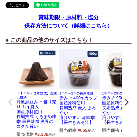
賞味期限・原材料・塩分
保存方法について（詳細はこちら）
● この商品の他のサイズはこちら！
【１年半－２年熟成】風味
1年半～2年の長期熟成
1年半～2年の長期熟成
は格別
赤みそ 400g カップ
赤みそ 950g カッ
丹波黒豆みそ 量り売
国産原料使用
国産原料使用
り 1kg 袋入
長期熟成 麦入 まろ
長期熟成 麦入 ま
国産原料使用
やか
やか
長期熟成 くろまめ味
溶けやすい 赤味噌
溶けやすい 赤味
噌 黒豆味噌 黒豆の
【長生きみそ汁】
【長生きみそ汁】
コクが旨い
販売価格
¥
669
販売価格
¥
1,447
税込
販売価格
¥
2,138
税込