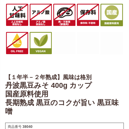
【１年半－２年熟成】風味は格別
丹波黒豆みそ 400g カップ
国産原料使用
長期熟成 黒豆のコクが旨い 黒豆味
噌
商品番号
38040