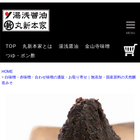
MENU
TOP
丸新本家とは
湯浅醤油
金山寺味噌
つゆ・ポン酢
HOME
白味噌・赤味噌・合わせ味噌の通販・お取り寄せ｜無添加・国産原料の天然醸
造みそ