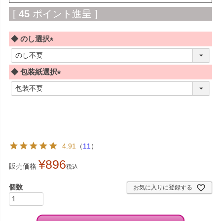
[
45
ポイント進呈 ]
◆ のし選択
(
必
◆ 包装紙選択
須
)
(
必
須
)
4.91
（
11
）
¥
896
販売価格
税込
お気に入りに登録する