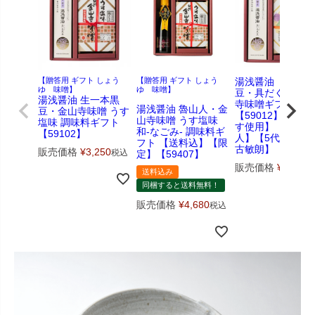
【贈答用 ギフト しょう
【贈答用 ギフト しょう
湯浅醤油 生一本
ゆ 味噌】
ゆ 味噌】
豆・具だくさん金
湯浅醤油 生一本黒
寺味噌ギフト
湯浅醤油 魯山人・金
豆・金山寺味噌 うす
【59012】【湯浅
山寺味噌 うす塩味
塩味 調味料ギフト
す使用】【醤油職
和-なごみ- 調味料ギ
【59102】
人】【5代目】【
フト 【送料込】【限
古敏朗】
販売価格
¥
3,250
税込
定】【59407】
販売価格
¥
2,959
送料込み
同梱すると送料無料！
販売価格
¥
4,680
税込