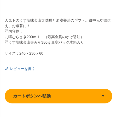
人気トのうす塩味金山寺味噌と湯浅醤油のギフト。御中元や御供
え、お歳暮に！
内容物：
九曜むらさき200ｍｌ （最高金賞のかけ醤油）
うす塩味金山寺みそ350ｇ真空パック木箱入り
サイズ：240ｘ230ｘ60
レビューを書く
カートボタンへ移動