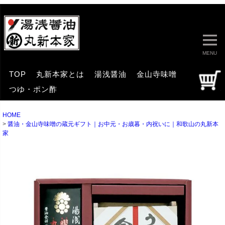
MENU
TOP
丸新本家とは
湯浅醤油
金山寺味噌
つゆ・ポン酢
HOME
醤油・金山寺味噌の蔵元ギフト｜お中元・お歳暮・内祝いに｜和歌山の丸新本
家