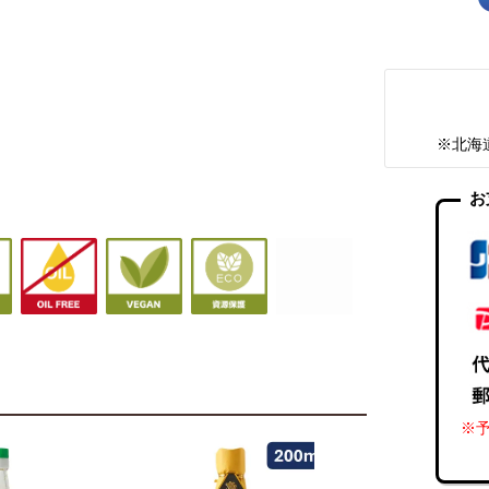
※北海
お
※予