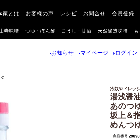
検索
本家とは
お客様の声
レシピ
お問合せ
会員登録
山寺味噌
つゆ・ぽん酢
こうじ・甘酒
天然醸造味噌
も
お知らせ
マイページ
ログイン
つゆ
冷奴やドレッ
湯浅醤油
あのつ
坂上＆
めんつ
商品番号
29890