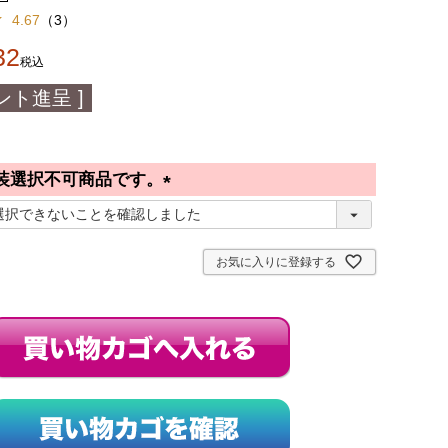
4.67
（
3
）
32
税込
ント進呈 ]
装選択不可商品です。
(
必
須
お気に入りに登録する
)