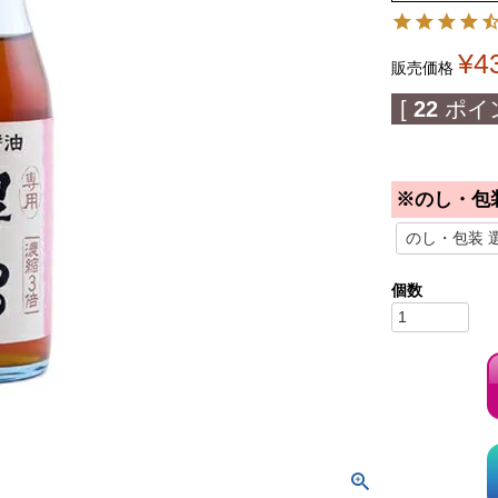
¥
4
販売価格
[
22
ポイ
※のし・包