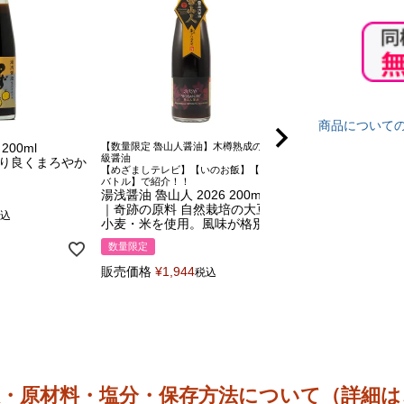
商品について
00ml
【数量限定 魯山人醤油】木樽熟成の高
おうちで京料亭のよう
級醤油
湯浅醤油 蔵匠 白搾り
香り良くまろやか
【めざましテレビ】【いのお飯】【ごち
だしが入っていない
バトル】で紹介！！
湯浅醤油 魯山人 2026 200ml
販売価格
¥
594
税込
｜奇跡の原料 自然栽培の大豆・
込
小麦・米を使用。風味が格別
数量限定
販売価格
¥
1,944
税込
限・原材料・塩分・保存方法について（詳細は