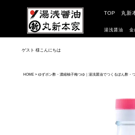
TOP
丸新
湯浅醤油
金
ゲスト 様こんにちは
HOME
ゆずポン酢・濃縮柚子梅つゆ｜湯浅醤油でつくるぽん酢・