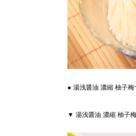
● 湯浅醤油 濃縮 柚子梅つ
▼ 湯浅醤油 濃縮 柚子