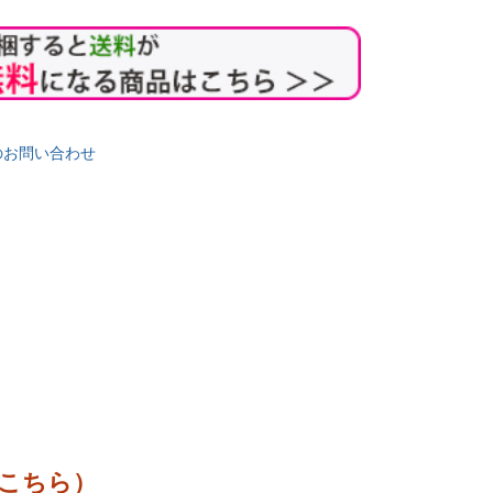
のお問い合わせ
な上品な味
昆布だし入りのとっておき
かつお風味の少し甘めのTK
 200ml
湯浅醤油 冷や奴 専用しょうゆ
湯浅醤油
 白しょうゆ
90ml
たまごかけごはん醤油 
昆布だし入り 冷奴
販売価格
¥
475
税込
販売価格
¥
432
税込
こちら）