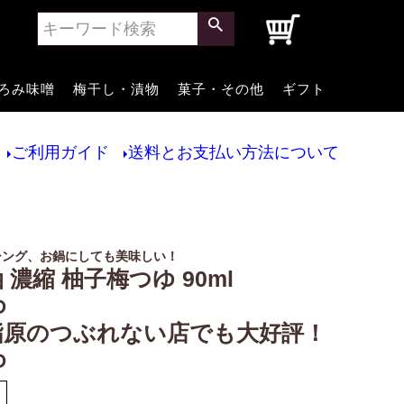
0
ろみ味噌
梅干し・漬物
菓子・その他
ギフト
ご利用ガイド
送料とお支払い方法について
シング、お鍋にしても美味しい！
 濃縮 柚子梅つゆ 90ml
ゆ
指原のつぶれない店でも大好評！
ゆ