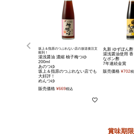
坂上＆指原のつぶれない店の放送後注文
丸新 ゆずぽん酢 2
殺到！
湯浅醤油使用 
湯浅醤油 濃縮 柚子梅つゆ
なポン酢
200ml
7年連続金賞
あのつゆ
坂上＆指原のつぶれない店でも
販売価格
¥
702
税
大好評！
めんつゆ
販売価格
¥
669
税込
賞味期