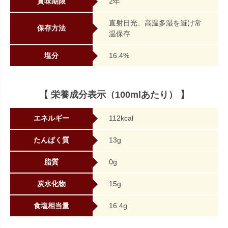
賞味期限
2年
直射日光、高温多湿を避け常
保存方法
温保存
塩分
16.4%
【 栄養成分表示（100mlあたり） 】
エネルギー
112kcal
たんぱく質
13g
脂質
0g
炭水化物
15g
食塩相当量
16.4g