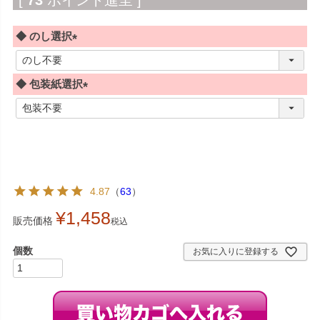
◆ のし選択
(
必
◆ 包装紙選択
須
)
(
必
須
)
4.87
（
63
）
¥
1,458
販売価格
税込
お気に入りに登録する