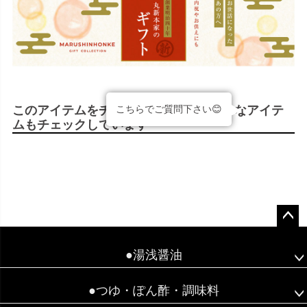
このアイテムをチェックした人は、こんなアイテ
こちらでご質問下さい😊
ムもチェックしています
ペー
ジト
●湯浅醤油
ップ
へ
●つゆ・ぽん酢・調味料