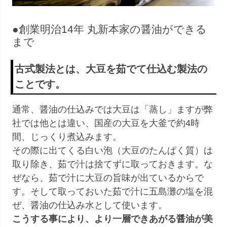
●創業明治14年 丸新本家の醤油ができる
まで
古式製法とは、大豆を茹でて仕込む製法の
ことです。
通常、醤油の仕込みでは大豆は「蒸し」ますが弊
社では他とは違い、国産の大豆を大釜で約4時
間、じっくり煮込みます。
その際に出てくる白い泡（大豆のたんぱく質）は
取り除き、茹で汁は捨てずに取っておきます。な
ぜなら、茹で汁に大豆の旨味が出ているからで
す。そして取っておいた茹で汁に五島灘の塩を混
ぜ、醤油の仕込み水として使います。
こうする事により、より一層できあがる醤油が美