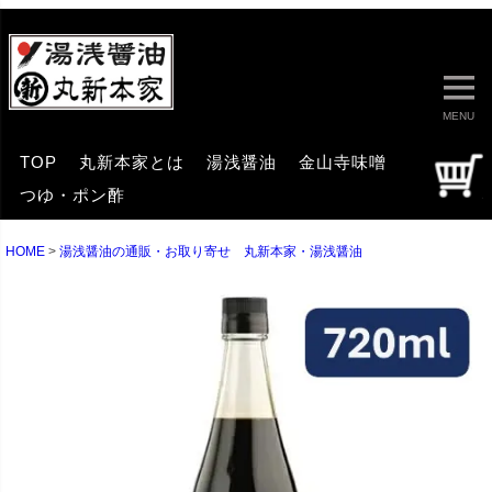
MENU
TOP
丸新本家とは
湯浅醤油
金山寺味噌
つゆ・ポン酢
HOME
湯浅醤油の通販・お取り寄せ 丸新本家・湯浅醤油