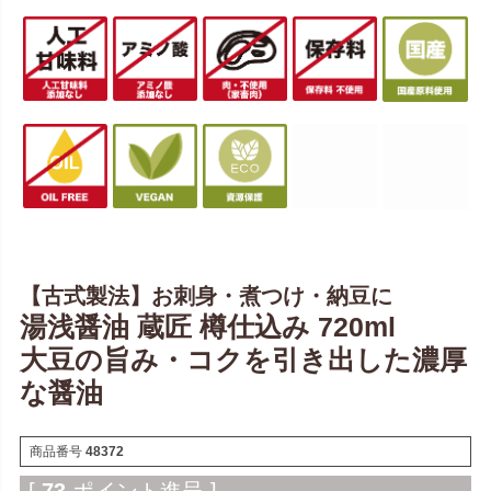
【古式製法】お刺身・煮つけ・納豆に
湯浅醤油 蔵匠 樽仕込み 720ml
大豆の旨み・コクを引き出した濃厚
な醤油
商品番号
48372
[
73
ポイント進呈 ]