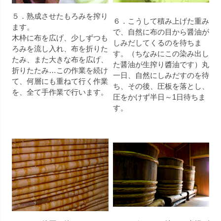
５．熟成させたもろみを搾り
６．こうして積み上げた重み
ます。
で、自然に布の目から醤油が
木枠に布を広げ、少しずつも
しみだしてくるのを待ちま
ろみを流し入れ、布を折りた
す。（ちなみにこの染み出し
たみ、また大きな布を広げ、
た醤油が生搾り醬油です）丸
折りたたみ…この作業を続け
一日、自然にしみだすのを待
て、何層にも重ねて行く作業
ち、その後、圧板を落とし、
を、全て手作業で行います。
圧をかけず半日～1日待ちま
す。