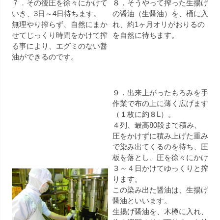
７．その後圧を徐々にかけて
８．そうやって搾った生揚げ
いき、3日～4日待ちます。
の醤油（生醤油）を、桶に入
無理やり搾らず、自然にまか
れ、約1ヶ月オリがおりるの
せてじっくり時間をかけて搾
を自然に待ちます。
る事により、エグミのない醤
油ができるのです。
９．出来上がったもろみを手
作業で布の上に薄く広げます
（１枚に約８L）。
４列、最高80段まで積み、
圧をかけずに積み上げた重み
で染み出てくるのを待ち、圧
板を落とし、圧を徐々にかけ
３～４日かけてゆっくりと搾
ります。
この染み出た醤油は、生揚げ
醤油といいます。
生揚げ醤油を、木樽に入れ、