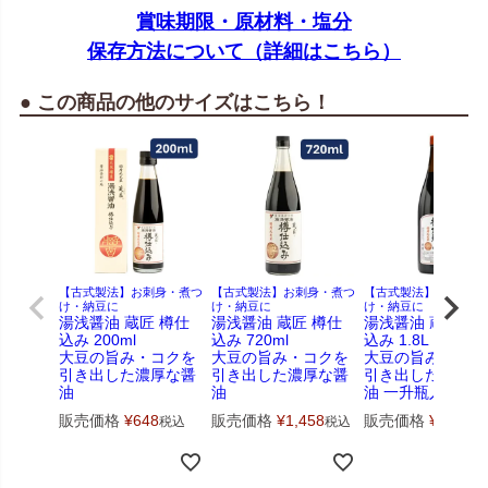
賞味期限・原材料・塩分
保存方法について（詳細はこちら）
● この商品の他のサイズはこちら！
【古式製法】お刺身・煮つ
【古式製法】お刺身・煮つ
【古式製法】お刺身・
け・納豆に
け・納豆に
け・納豆に
湯浅醤油 蔵匠 樽仕
湯浅醤油 蔵匠 樽仕
湯浅醤油 蔵匠 樽
込み 200ml
込み 720ml
込み 1.8L
大豆の旨み・コクを
大豆の旨み・コクを
大豆の旨み・コク
引き出した濃厚な醤
引き出した濃厚な醤
引き出した濃厚な
油
油
油 一升瓶入り
販売価格
¥
648
販売価格
¥
1,458
販売価格
¥
3,132
税込
税込