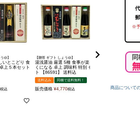
※予
ょうゆ】
【贈答 ギフト しょうゆ】
坂上＆指原のつぶれな
しいとこどり 食
湯浅醤油 厳選 5種 食事が楽し
殺到！
湯浅醤油 濃縮 柚
 卓上５本セット
くになる 卓上 調味料 特別 セッ
200ml
ト 【86591】 送料込
あのつゆ
送料込み
同梱で送料無料！
坂上＆指原のつぶ
大好評！
商品について
販売価格
¥
4,770
税込
税込
めんつゆ
販売価格
¥
669
税込