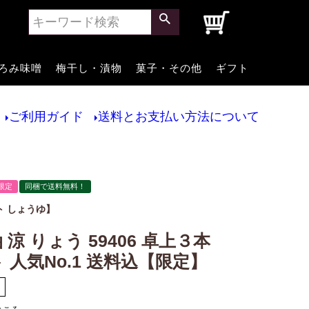
0
ろみ味噌
梅干し・漬物
菓子・その他
ギフト
ご利用ガイド
送料とお支払い方法について
限定
同梱で送料無料！
ト しょうゆ】
涼 りょう 59406 卓上３本
 人気No.1 送料込【限定】