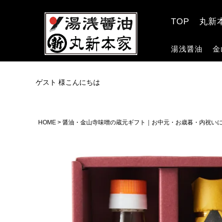
TOP
丸新
湯浅醤油
金
ゲスト 様こんにちは
HOME
醤油・金山寺味噌の蔵元ギフト｜お中元・お歳暮・内祝い