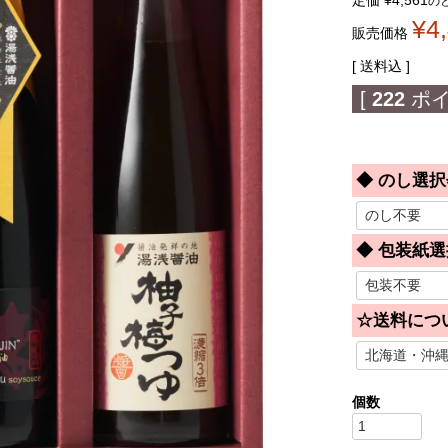
定価
¥
4,561
の
¥
4
販売価格
送料込
[
222
ポイ
◆ のし選択
◆ 包装紙選
☆送料につ