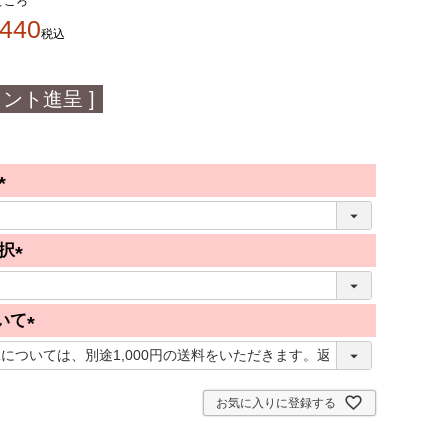
ところ
,440
税込
ント進呈 ]
(
必
択
須
(
)
必
いて
須
(
)
必
須
お気に入りに登録する
)