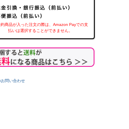
約商品が入った注文の際は、Amazon Payでの支
払いは選択することができません。
い店の放送後注文
【数量限定 魯山人醤油】木樽熟成の高
塩分を30％カット
級醤油
湯浅醤油
子梅つゆ
【めざましテレビ】【いのお飯】【ごち
かけるだし醤油 200m
バトル】で紹介！！
かつお・チキン・昆
湯浅醤油 魯山人 2026 200ml
深み
｜奇跡の原料 自然栽培の大豆・
れない店でも
小麦・米を使用。風味が格別
販売価格
¥
669
税込
のお問い合わせ
数量限定
販売価格
¥
1,944
税込