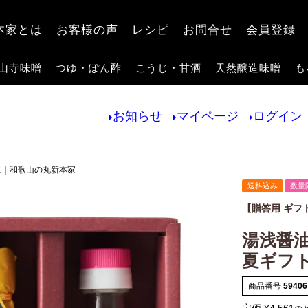
検索
本家とは
お客様の声
レシピ
お問合せ
会員登録
山寺味噌
つゆ・ぽん酢
こうじ・甘酒
天然醸造味噌
も
お知らせ
マイページ
ログイン
に｜和歌山の丸新本家
送料込み
数量
【贈答用 ギフ
湯浅醤油 
夏ギフト
商品番号
59406