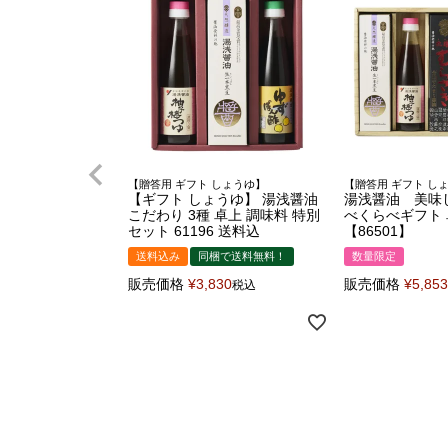
【贈答用 ギフト しょうゆ】
【贈答用 ギフト し
【ギフト しょうゆ】 湯浅醤油
湯浅醤油 美味
こだわり 3種 卓上 調味料 特別
べくらべギフト
セット 61196 送料込
【86501】
送料込み
同梱で送料無料！
数量限定
販売価格
¥
3,830
販売価格
¥
5,853
税込