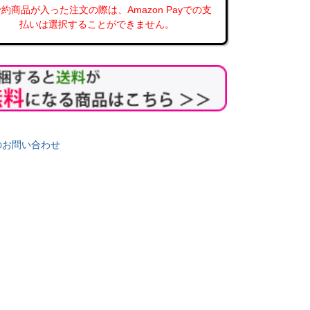
約商品が入った注文の際は、Amazon Payでの支
払いは選択することができません。
のお問い合わせ
】木樽熟成の高
おうちで京料亭のような上品な味
おうちで京料亭のような上
湯浅醤油 蔵匠 白搾り 200ml
湯浅醤油 蔵匠 白搾り 7
いのお飯】【ごち
だしが入っていない 白しょうゆ
だしが入っていない 
6 200ml
販売価格
¥
594
販売価格
¥
1,296
税込
税込
栽培の大豆・
風味が格別
込