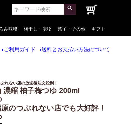
0
ろみ味噌
梅干し・漬物
菓子・その他
ギフト
ご利用ガイド
送料とお支払い方法について
つぶれない店の放送後注文殺到！
 濃縮 柚子梅つゆ 200ml
ゆ
指原のつぶれない店でも大好評！
ゆ