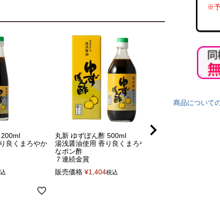
※予
商品について
00ml
丸新 ゆずぽん酢 500ml
【数量限定 魯山人醤油
級醤油
香り良くまろやか
湯浅醤油使用 香り良くまろやか
【めざましテレビ】【
なポン酢
バトル】で紹介！！
７連続金賞
湯浅醤油 魯山人 202
｜奇跡の原料 自然
販売価格
¥
1,404
込
税込
小麦・米を使用。
数量限定
販売価格
¥
1,944
税