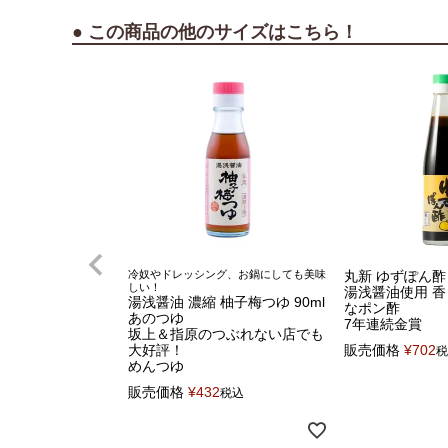
● この商品の他のサイズはこちら！
冷奴やドレッシング、お鍋にしても美味
丸新 ゆずぽん酢 2
しい！
湯浅醤油使用 
湯浅醤油 濃縮 柚子梅つゆ 90ml
なポン酢
あのつゆ
7年連続金賞
坂上＆指原のつぶれない店でも
大好評！
販売価格
¥
702
税
めんつゆ
販売価格
¥
432
税込