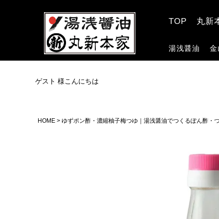
TOP
丸新
湯浅醤油
金
ゲスト 様こんにちは
HOME
ゆずポン酢・濃縮柚子梅つゆ｜湯浅醤油でつくるぽん酢・