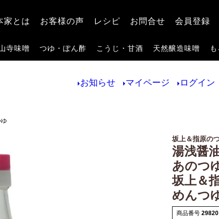
検索
本家とは
お客様の声
レシピ
お問合せ
会員登録
山寺味噌
つゆ・ぽん酢
こうじ・甘酒
天然醸造味噌
も
お知らせ
マイページ
ログイン
つゆ
坂上＆指原の
湯浅醤油
あのつ
坂上＆
めんつ
商品番号
29820