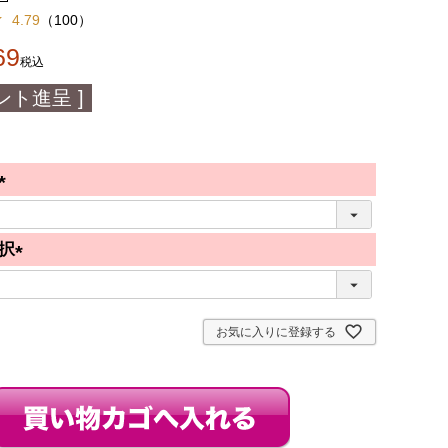
4.79
（
100
）
69
税込
ント進呈 ]
(
必
択
須
(
)
必
須
お気に入りに登録する
)