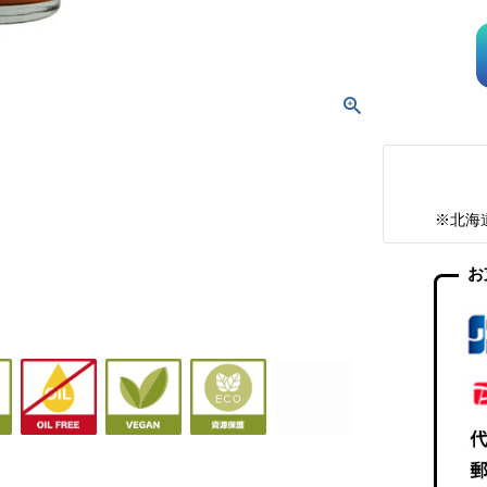
※北海
お