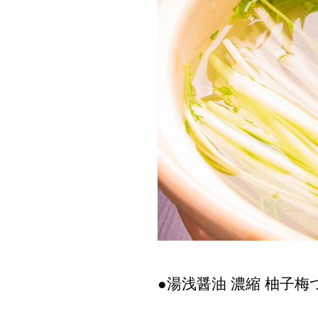
●湯浅醤油 濃縮 柚子梅つ