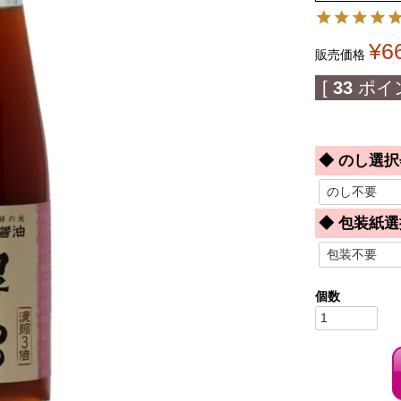
¥
6
販売価格
[
33
ポイ
◆ のし選択
◆ 包装紙選