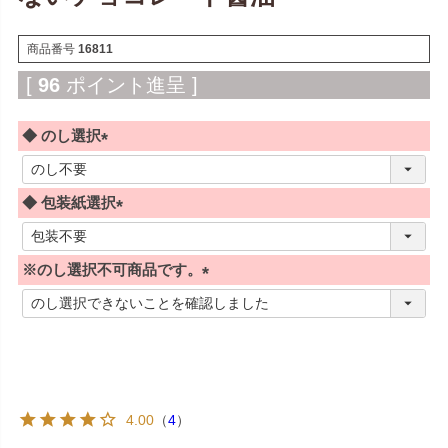
商品番号
16811
[
96
ポイント進呈 ]
◆ のし選択
(
必
◆ 包装紙選択
須
)
(
必
※のし選択不可商品です。
須
)
(
必
須
)
4.00
（
4
）