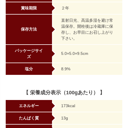
賞味期限
２年
直射日光、高温多湿を避け常
温保存。開栓後は冷蔵庫に保
保存方法
存し、お早目にお召し上がり
下さい。
パッケージサイ
5.0×5.0×9.5cm
ズ
塩分
8.9%
【 栄養成分表示（100gあたり） 】
エネルギー
173kcal
たんぱく質
13g