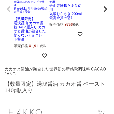
大阪ほんわかテレビで放
使用
送！
金山寺味噌たまり使
新古敏朗と湯川福雄が経済
用
大臣賞を受賞！
九曜むらさき 200ml
最高金賞の醤油
【数量限定】
湯浅醤油 カカオ醤
販売価格
¥
756
税込
粒 140g瓶入り カカ
オと醤油が融合した
甘くないチョコレー
ト醤油
販売価格
¥
1,911
税込
カカオと醤油が融合した世界初の新感覚調味料 CACAO
JANG
【数量限定】湯浅醤油 カカオ醤 ペースト
140g瓶入り