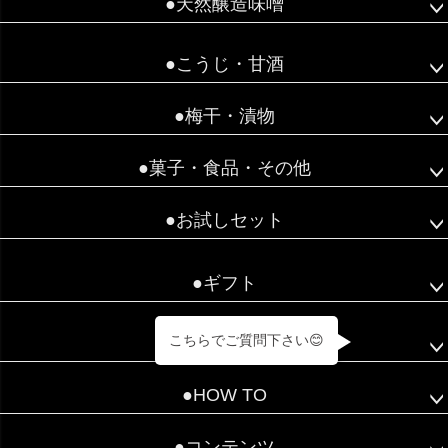
●天然醸造味噌
●こうじ・甘酒
●梅干・漬物
●菓子・食品・その他
●お試しセット
●ギフト
こちらでご質問下さい😊
●Information
●HOW TO
●コンテンツ