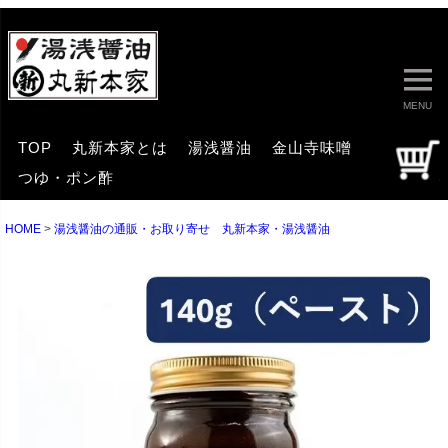
MENU
TOP
丸新本家とは
湯浅醤油
金山寺味噌
つゆ・ポン酢
HOME
湯浅醤油の通販・お取り寄せ 丸新本家・湯浅醤油