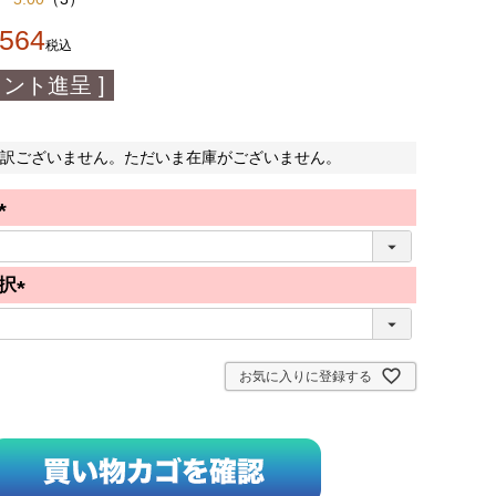
,564
税込
ント進呈 ]
訳ございません。ただいま在庫がございません。
(
必
択
須
(
)
必
須
お気に入りに登録する
)