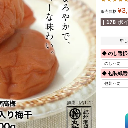
¥
3
販売価格
[
178
ポイ
申し
◆ のし選択
◆ 包装紙選