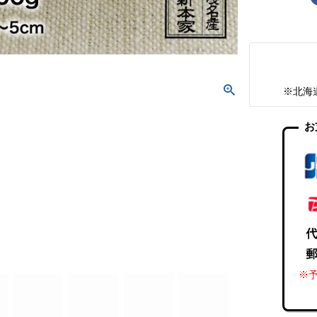
※北海
お
※予