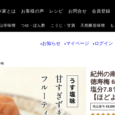
検索
本家とは
お客様の声
レシピ
お問合せ
会員登録
山寺味噌
つゆ・ぽん酢
こうじ・甘酒
天然醸造味噌
も
お知らせ
マイページ
ログイン
寿梅
紀州の
徳寿梅 
塩分7.8
【ほど
商品番号
41160