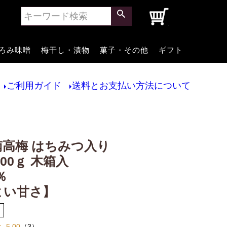
0
ろみ味噌
梅干し・漬物
菓子・その他
ギフト
ご利用ガイド
送料とお支払い方法について
南高梅 はちみつ入り
600ｇ 木箱入
％
よい甘さ】
5.00
（
3
）