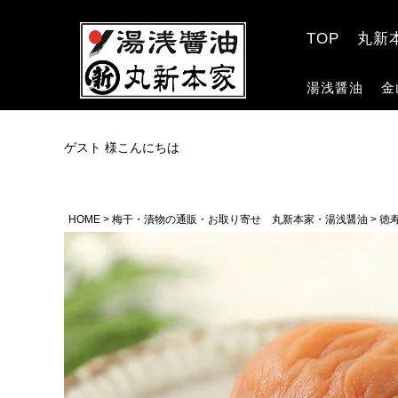
TOP
丸新
湯浅醤油
金
ゲスト 様こんにちは
HOME
梅干・漬物の通販・お取り寄せ 丸新本家・湯浅醤油
徳