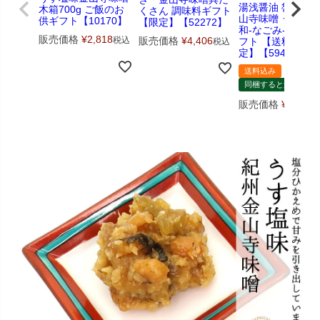
湯浅醤油 魯山人
木箱700g ご飯のお
くさん 調味料ギフト
山寺味噌 うす塩
供ギフト【10170】
【限定】【52272】
和-なごみ- 調味
販売価格
¥
2,818
販売価格
¥
4,406
税込
フト 【送料込】
税込
定】【59407】
送料込み
同梱すると送料無料
販売価格
¥
4,680