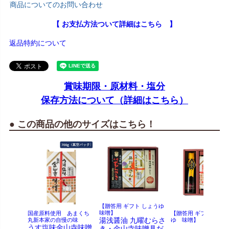
商品についてのお問い合わせ
【 お支払方法ついて詳細はこちら 】
返品特約について
賞味期限・原材料・塩分
保存方法について（詳細はこちら）
● この商品の他のサイズはこちら！
【贈答用 ギフト しょうゆ
味噌】
国産原料使用 あまくち
【贈答用 ギフト しょ
湯浅醤油 九曜むらさ
丸新本家の自慢の味
ゆ 味噌】
うす塩味金山寺味噌
き・金山寺味噌具だ