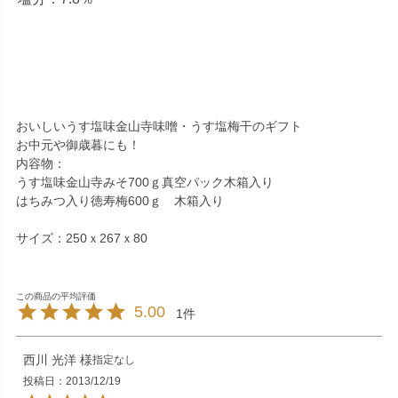
おいしいうす塩味金山寺味噌・うす塩梅干のギフト
お中元や御歳暮にも！
内容物：
うす塩味金山寺みそ700ｇ真空パック木箱入り
はちみつ入り徳寿梅600ｇ 木箱入り
サイズ：250ｘ267ｘ80
5.00
1
西川 光洋
指定なし
投稿日
2013/12/19