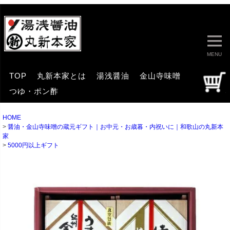
MENU
TOP
丸新本家とは
湯浅醤油
金山寺味噌
つゆ・ポン酢
HOME
醤油・金山寺味噌の蔵元ギフト｜お中元・お歳暮・内祝いに｜和歌山の丸新本
家
5000円以上ギフト