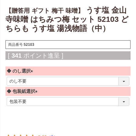
うす塩 金山
【贈答用 ギフト 梅干 味噌】
寺味噌 はちみつ梅 セット 52103 ど
ちらも うす塩 湯浅物語（中）
商品番号
52103
[
341
ポイント進呈 ]
◆ のし選択
(
必
◆ 包装紙選択
須
)
(
必
須
)