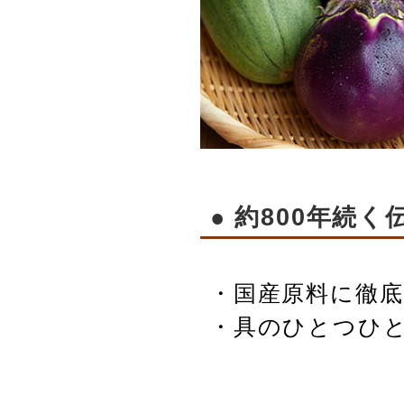
● 約800年続
・国産原料に徹底
・具のひとつひ