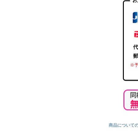
お
※予
商品について