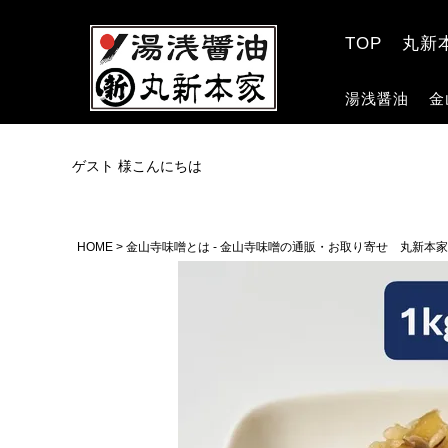
TOP
丸新
湯浅醤油
金
ゲスト 様こんにちは
HOME
金山寺味噌とは - 金山寺味噌の通販・お取り寄せ 丸新本