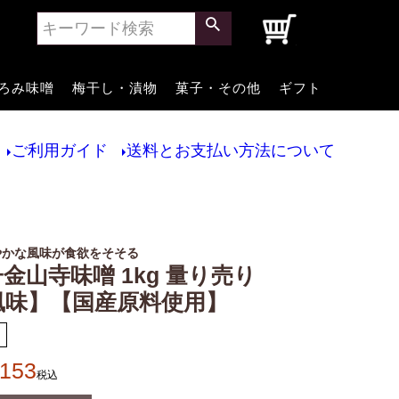
0
ろみ味噌
梅干し・漬物
菓子・その他
ギフト
ご利用ガイド
送料とお支払い方法について
やかな風味が食欲をそそる
金山寺味噌 1kg 量り売り
風味】【国産原料使用】
,153
税込