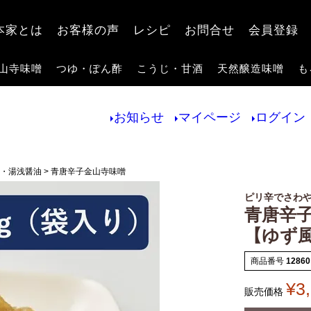
検索
本家とは
お客様の声
レシピ
お問合せ
会員登録
山寺味噌
つゆ・ぽん酢
こうじ・甘酒
天然醸造味噌
も
お知らせ
マイページ
ログイン
家・湯浅醤油
青唐辛子金山寺味噌
ピリ辛でさわ
青唐辛子
【ゆず
商品番号
12860
¥
3
販売価格