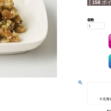
[
158
ポイ
※北海