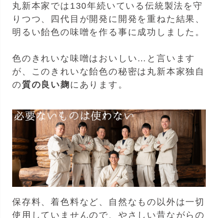
丸新本家では130年続いている伝統製法を守
りつつ、四代目が開発に開発を重ねた結果、
明るい飴色の味噌を作る事に成功しました。
色のきれいな味噌はおいしい…と言います
が、このきれいな飴色の秘密は丸新本家独自
の
質の良い麹
にあります。
保存料、着色料など、自然なもの以外は一切
使用していませんので、やさしい昔ながらの