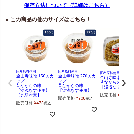
保存方法について（詳細はこちら）
● この商品の他のサイズはこちら！
国産原料使用
国産原料使用
国産原料使用・無添加
金山寺味噌 150ｇカ
金山寺味噌 270ｇカ
金山寺味噌 540ｇ
ップ
ップ
昔ながらの味
昔ながらの味
昔ながらの味
【湯浅なす使用】
【湯浅なす使用】
【湯浅なす使用】
販売価格
¥
1,479
【丸新本家】
販売価格
¥
788
税込
販売価格
¥
475
税込