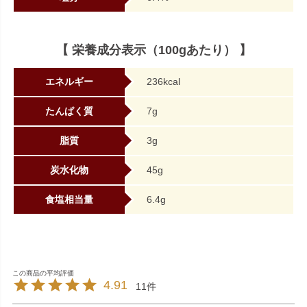
【 栄養成分表示（100gあたり） 】
エネルギー
236kcal
たんぱく質
7g
脂質
3g
炭水化物
45g
食塩相当量
6.4g
4.91
11