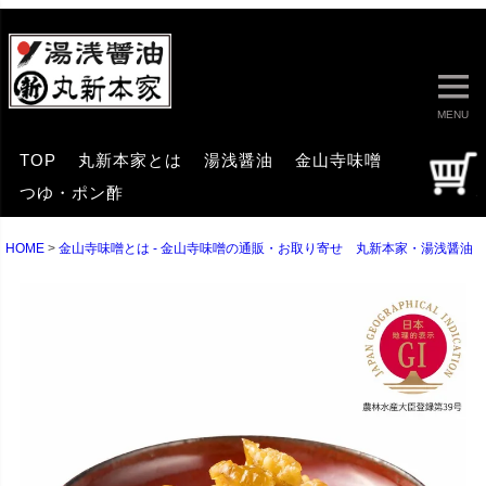
MENU
TOP
丸新本家とは
湯浅醤油
金山寺味噌
つゆ・ポン酢
HOME
金山寺味噌とは - 金山寺味噌の通販・お取り寄せ 丸新本家・湯浅醤油