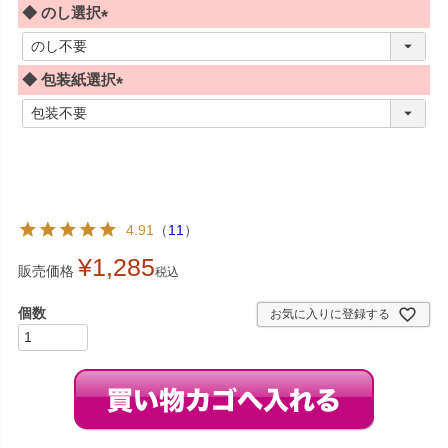
◆ のし選択
(
必
◆ 包装紙選択
須
)
(
必
須
)
4.91
（
11
）
¥
1,285
販売価格
税込
お気に入りに登録する