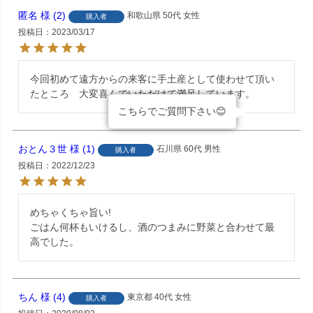
匿名
2
和歌山県
50代
女性
購入者
投稿日
2023/03/17
今回初めて遠方からの来客に手土産として使わせて頂い
たところ　大変喜んでいただけて満足しています。
こちらでご質問下さい😊
おとん３世
1
石川県
60代
男性
購入者
投稿日
2022/12/23
めちゃくちゃ旨い!

ごはん何杯もいけるし、酒のつまみに野菜と合わせて最
高でした。
ちん
4
東京都
40代
女性
購入者