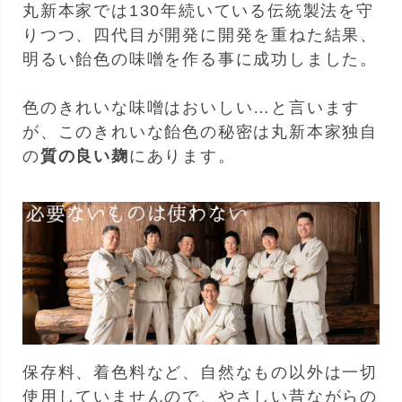
丸新本家では130年続いている伝統製法を守
りつつ、四代目が開発に開発を重ねた結果、
明るい飴色の味噌を作る事に成功しました。
色のきれいな味噌はおいしい…と言います
が、このきれいな飴色の秘密は丸新本家独自
の
質の良い麹
にあります。
保存料、着色料など、自然なもの以外は一切
使用していませんので、やさしい昔ながらの