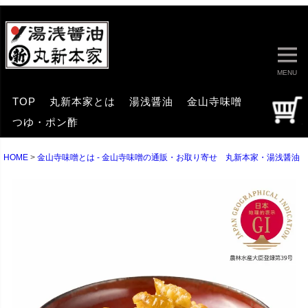
MENU
TOP
丸新本家とは
湯浅醤油
金山寺味噌
つゆ・ポン酢
HOME
金山寺味噌とは - 金山寺味噌の通販・お取り寄せ 丸新本家・湯浅醤油