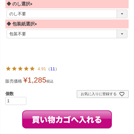
◆ のし選択
(
必
◆ 包装紙選択
須
)
(
必
須
)
4.91
（
11
）
¥
1,285
販売価格
税込
お気に入りに登録する