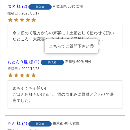
匿名
2
和歌山県
50代
女性
購入者
投稿日
2023/03/17
今回初めて遠方からの来客に手土産として使わせて頂い
たところ　大変喜んでいただけて満足しています。
こちらでご質問下さい😊
おとん３世
1
石川県
60代
男性
購入者
投稿日
2022/12/23
めちゃくちゃ旨い!

ごはん何杯もいけるし、酒のつまみに野菜と合わせて最
高でした。
ちん
4
東京都
40代
女性
購入者