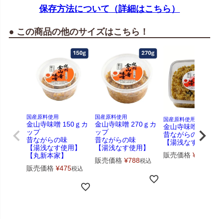
保存方法について（詳細はこちら）
● この商品の他のサイズはこちら！
国産原料使用
国産原料使用
国産原料使用・無添加
金山寺味噌 150ｇカ
金山寺味噌 270ｇカ
金山寺味噌 540ｇ
ップ
ップ
昔ながらの味
昔ながらの味
昔ながらの味
【湯浅なす使用】
【湯浅なす使用】
【湯浅なす使用】
販売価格
¥
1,479
【丸新本家】
販売価格
¥
788
税込
販売価格
¥
475
税込