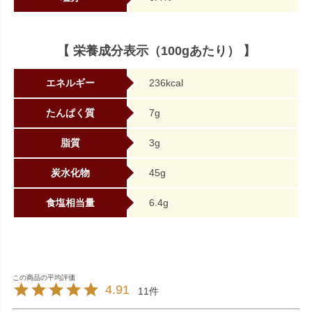
【 栄養成分表示（100gあたり） 】
エネルギー
236kcal
たんぱく質
7g
脂質
3g
炭水化物
45g
食塩相当量
6.4g
4.91
11