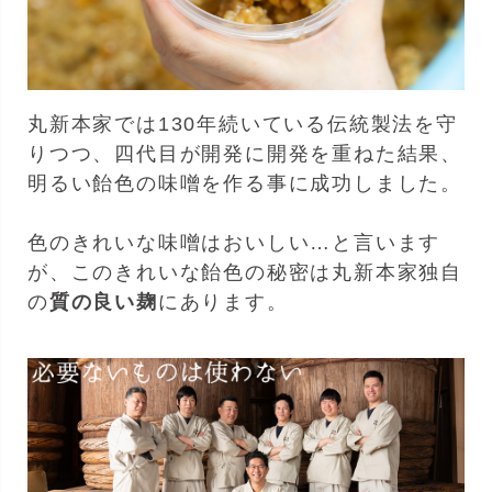
丸新本家では130年続いている伝統製法を守
りつつ、四代目が開発に開発を重ねた結果、
明るい飴色の味噌を作る事に成功しました。
色のきれいな味噌はおいしい…と言います
が、このきれいな飴色の秘密は丸新本家独自
の
質の良い麹
にあります。