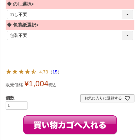
◆ のし選択
(
必
◆ 包装紙選択
須
)
(
必
須
)
4.73
（
15
）
¥
1,004
販売価格
税込
お気に入りに登録する