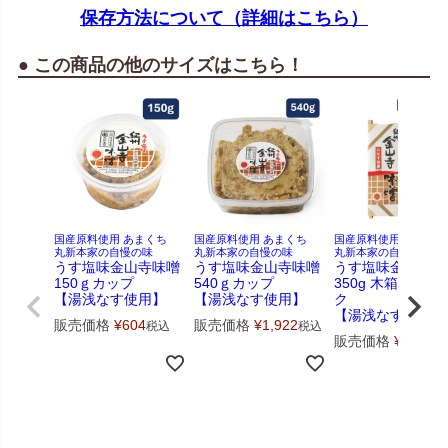
保存方法について（詳細はこちら）
● この商品の他のサイズはこちら！
国産原料使用 あまくち
国産原料使用 あまくち
国産原料使用 あまく
丸新本家の自慢の味
丸新本家の自慢の味
丸新本家の自慢の味
うす塩味金山寺味噌
うす塩味金山寺味噌
うす塩味金山寺味
150ｇカップ
540ｇカップ
350g 木箱 真空パ
【湯浅なす使用】
【湯浅なす使用】
ク
【湯浅なす使用】
販売価格
¥
604
販売価格
¥
1,922
税込
税込
販売価格
¥
1,576