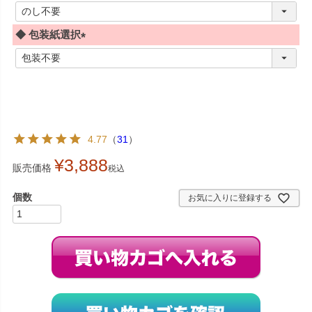
(
必
◆ 包装紙選択
須
)
(
必
須
)
4.77
（
31
）
¥
3,888
販売価格
税込
お気に入りに登録する