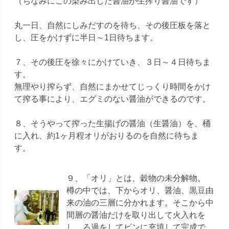
（ちなみにこの染み出した醤油が生搾り醤油です）
丸一日、自然にしみだすのを待ち、その後圧板を落と
し、圧をかけずに半日～1日待ちます。
７、その後圧を徐々にかけていき、３日～４日待ちま
す。
無理やり搾らず、自然にまかせてじっくり時間をかけ
て搾る事により、エグミのない醤油ができるのです。
８、そうやって搾った生揚げの醤油（生醤油）を、桶
に入れ、約1ヶ月程オリがおりるのを自然に待ちま
す。
９、「オリ」とは、穀物の未分解物。
樽の中では、下からオリ、醤油、黒豆由
来の油の三層に分かれます。そこから中
間層の醤油だけを取り出して火入れを
し、ろ過をしてビンに充填して完成で