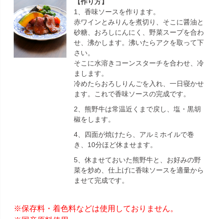
【作り方】
1、香味ソースを作ります。
赤ワインとみりんを煮切り、そこに醤油と
砂糖、おろしにんにく、野菜スープを合わ
せ、沸かします。沸いたらアクを取って下
さい。
そこに水溶きコーンスターチを合わせ、冷
まします。
冷めたらおろしりんごを入れ、一日寝かせ
ます。これで香味ソースの完成です。
2、熊野牛は常温近くまで戻し、塩・黒胡
椒をします。
4、四面が焼けたら、アルミホイルで巻
き、10分ほど休ませます。
5、休ませておいた熊野牛と、お好みの野
菜を炒め、仕上げに香味ソースを適量から
ませて完成です。
※保存料・着色料などは使用しておりません。