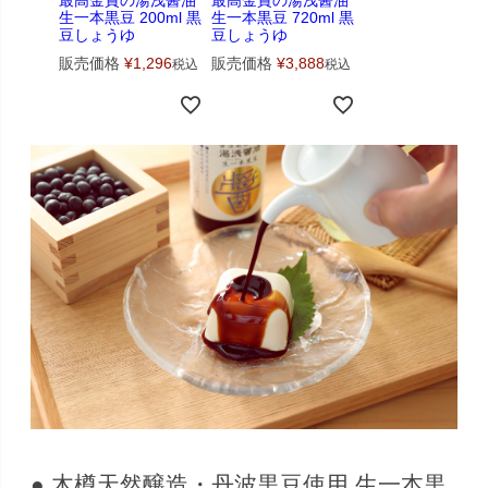
生一本黒豆 200ml 黒
生一本黒豆 720ml 黒
豆しょうゆ
豆しょうゆ
販売価格
¥
1,296
販売価格
¥
3,888
税込
税込
● 木樽天然醸造・丹波黒豆使用 生一本黒