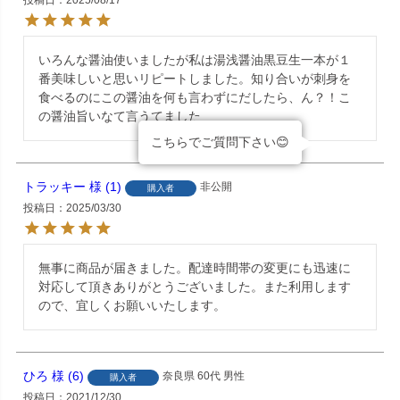
いろんな醤油使いましたが私は湯浅醤油黒豆生一本が１
番美味しいと思いリピートしました。知り合いが刺身を
食べるのにこの醤油を何も言わずにだしたら、ん？！こ
の醤油旨いなて言うてました
こちらでご質問下さい😊
トラッキー
1
非公開
購入者
投稿日
2025/03/30
無事に商品が届きました。配達時間帯の変更にも迅速に
対応して頂きありがとうございました。また利用します
ので、宜しくお願いいたします。
ひろ
6
奈良県
60代
男性
購入者
投稿日
2021/12/30