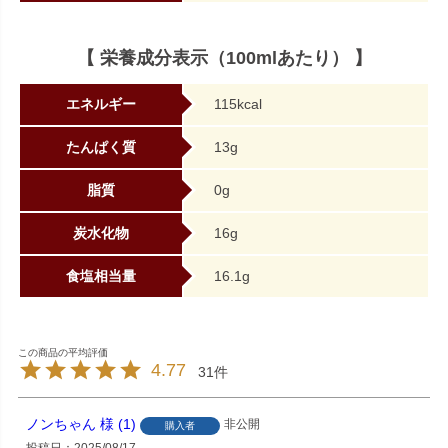
【 栄養成分表示（100mlあたり） 】
エネルギー
115kcal
たんぱく質
13g
脂質
0g
炭水化物
16g
食塩相当量
16.1g
4.77
31
ノンちゃん
1
非公開
購入者
投稿日
2025/08/17