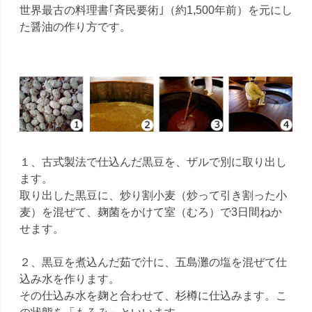
世界最古の料理書｢斉民要術｣（約1,500年前）を元にし
た醤油の作り方です。
１、古式製法で仕込んだ黒豆を、ザルで別に取り出し
ます。
取り出した黒豆に、炒り割小麦（炒って引き割った小
麦）を混ぜて、麹菌をかけて室（むろ）で3日間ねか
せます。
２、黒豆を煮込んだ茹で汁に、五島灘の塩を混ぜて仕
込み水を作ります。
その仕込み水を麹と合わせて、杉樽に仕込みます。こ