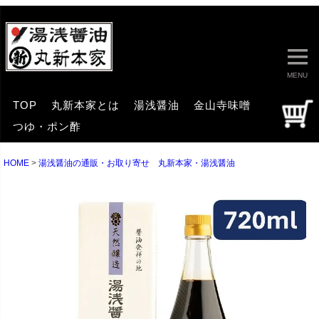
MENU
TOP
丸新本家とは
湯浅醤油
金山寺味噌
つゆ・ポン酢
HOME
湯浅醤油の通販・お取り寄せ 丸新本家・湯浅醤油