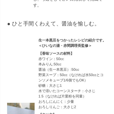
す。
● ひと手間くわえて、醤油を愉しむ。
生一本黒豆をつかったレシピの紹介です。
＜ひいなの湯・赤間調理長監修＞
【香味ソースの材料】
赤ワイン：50cc
本みりん:50cc
醤油（生一本黒豆）:50cc
野菜スープ：50cc（なければ水50ccとコ
ンソメキューブ1/6個でもOK）
砂糖：大さじ1
水で溶いたコーンスターチ：小さじ
1.5（なければ片栗粉を同量）
おろしにんにく：少量
おろしりんご：大さじ2