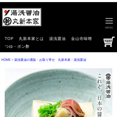
MENU
TOP
丸新本家とは
湯浅醤油
金山寺味噌
つゆ・ポン酢
HOME
湯浅醤油の通販・お取り寄せ 丸新本家・湯浅醤油