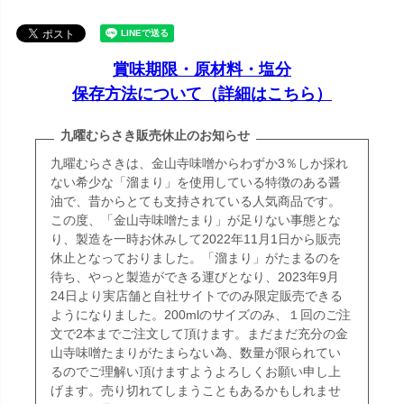
賞味期限・原材料・塩分
保存方法について（詳細はこちら）
九曜むらさき販売休止のお知らせ
九曜むらさきは、金山寺味噌からわずか3％しか採れ
ない希少な「溜まり」を使用している特徴のある醤
油で、昔からとても支持されている人気商品です。
この度、「金山寺味噌たまり」が足りない事態とな
り、製造を一時お休みして2022年11月1日から販売
休止となっておりました。「溜まり」がたまるのを
待ち、やっと製造ができる運びとなり、2023年9月
24日より実店舗と自社サイトでのみ限定販売できる
ようになりました。200mlのサイズのみ、１回のご注
文で2本までご注文して頂けます。まだまだ充分の金
山寺味噌たまりがたまらない為、数量が限られてい
るのでご理解い頂けますようよろしくお願い申し上
げます。売り切れてしまうこともあるかもしれませ