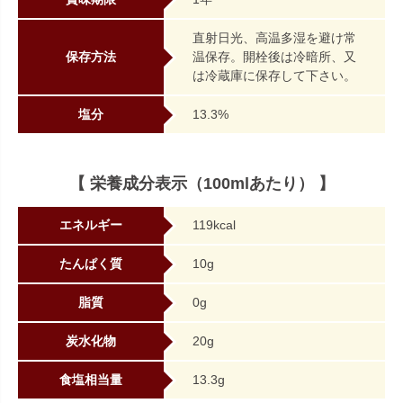
直射日光、高温多湿を避け常
保存方法
温保存。開栓後は冷暗所、又
は冷蔵庫に保存して下さい。
塩分
13.3%
【 栄養成分表示（100mlあたり） 】
エネルギー
119kcal
たんぱく質
10g
脂質
0g
炭水化物
20g
食塩相当量
13.3g