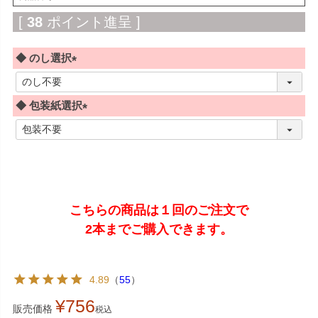
[
38
ポイント進呈 ]
◆ のし選択
(
必
◆ 包装紙選択
須
)
(
必
須
)
こちらの商品は１回のご注文で
2本までご購入できます。
4.89
（
55
）
¥
756
販売価格
税込