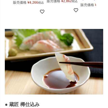
販売価格
¥
2,862
税込
販売価格
¥
4,266
税込
販売価格
¥
2,268
● 蔵匠 樽仕込み