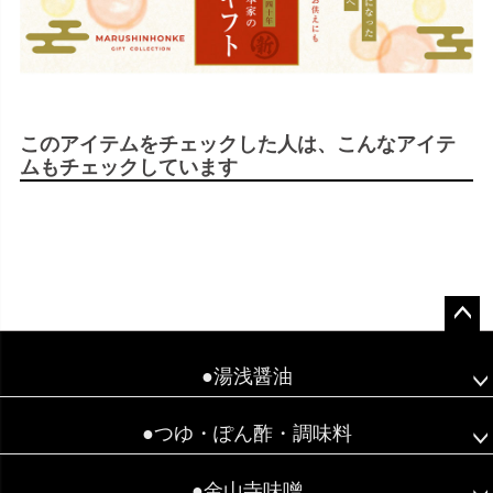
このアイテムをチェックした人は、こんなアイテ
ムもチェックしています
ペー
ジト
●湯浅醤油
ップ
へ
●つゆ・ぽん酢・調味料
●金山寺味噌