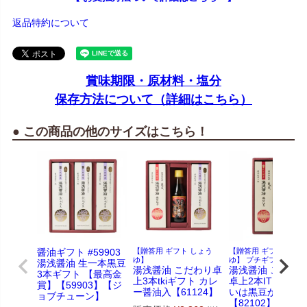
返品特約について
賞味期限・原材料・塩分
保存方法について（詳細はこちら）
● この商品の他のサイズはこちら！
醤油ギフト #59903
【贈答用 ギフト しょう
【贈答用 ギフト しょ
ゆ】
ゆ】 プチギフトにも！
湯浅醤油 生一本黒豆
湯浅醤油 こだわり卓
湯浅醤油 こだわ
3本ギフト 【最高金
上3本tkiギフト カレ
卓上2本ITギフト 
賞】【59903】【ジ
ー醤油入【61124】
いは黒豆か丸大豆
ョブチューン】
【82102】