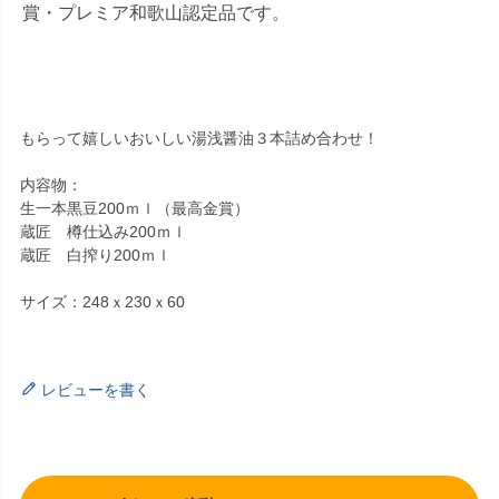
賞・プレミア和歌山認定品です。
もらって嬉しいおいしい湯浅醤油３本詰め合わせ！
内容物：
生一本黒豆200ｍｌ（最高金賞）
蔵匠 樽仕込み200ｍｌ
蔵匠 白搾り200ｍｌ
サイズ：248ｘ230ｘ60
レビューを書く