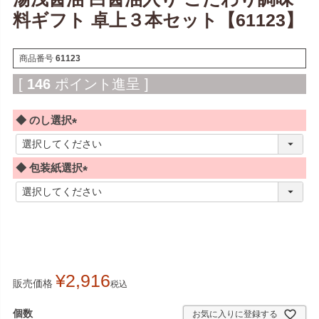
料ギフト 卓上３本セット【61123】
商品番号
61123
[
146
ポイント進呈 ]
◆ のし選択
(
必
◆ 包装紙選択
須
)
(
必
須
)
¥
2,916
販売価格
税込
お気に入りに登録する