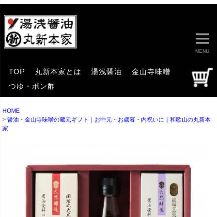
MENU
TOP
丸新本家とは
湯浅醤油
金山寺味噌
つゆ・ポン酢
HOME
醤油・金山寺味噌の蔵元ギフト｜お中元・お歳暮・内祝いに｜和歌山の丸新本
家