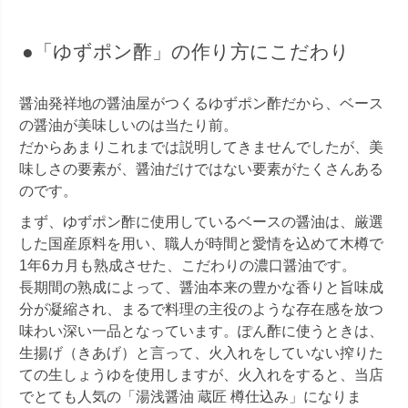
●「ゆずポン酢」の作り方にこだわり
醤油発祥地の醤油屋がつくるゆずポン酢だから、ベース
の醤油が美味しいのは当たり前。
だからあまりこれまでは説明してきませんでしたが、美
味しさの要素が、醤油だけではない要素がたくさんある
のです。
まず、ゆずポン酢に使用しているベースの醤油は、厳選
した国産原料を用い、職人が時間と愛情を込めて木樽で
1年6カ月も熟成させた、こだわりの濃口醤油です。
長期間の熟成によって、醤油本来の豊かな香りと旨味成
分が凝縮され、まるで料理の主役のような存在感を放つ
味わい深い一品となっています。ぽん酢に使うときは、
生揚げ（きあげ）と言って、火入れをしていない搾りた
ての生しょうゆを使用しますが、火入れをすると、当店
でとても人気の「湯浅醤油 蔵匠 樽仕込み」になりま