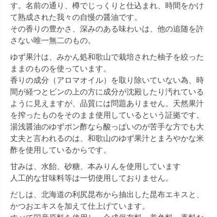
す。名前の通り、樽でじっくりと仕込まれ、時間をかけ
て熟成された我々の自慢の醤油です。
その香りの豊かさ、深みのある味わいは、他の追随を許
さない唯一無二のもの。
ゆず果汁は、みかん処和歌山で栽培された柚子を絞った
ままのものを使っています。
香りの成分（アロマオイル）を取り除いていない為、時
間が経つとビンの上の方に成分が沈殿したり汚れている
ように見えますが、品質には問題ありません。天然果汁
を搾ったものをそのまま使用しているという証拠です。
湯浅醤油のゆずポン酢なら酸っぱいのが苦手な方でも大
丈夫と言われるのは、和歌山のゆず果汁とまろやかな米
酢を使用しているからです。
甘みは、水飴、砂糖、本みりんを使用しています
人工的な甘味料等は一切使用しておりません。
だしは、北海道の利尻昆布から抽出した昆布エキスと、
かつおエキスを加えて仕上げています。