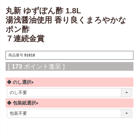
丸新 ゆずぽん酢 1.8L
湯浅醤油使用 香り良くまろやかな
ポン酢
７連続金賞
商品番号
91818
[
173
ポイント進呈 ]
◆ のし選択
(
必
◆ 包装紙選択
須
)
(
必
須
)