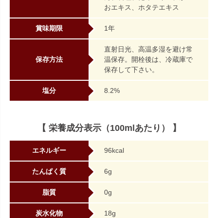
おエキス、ホタテエキス
賞味期限
1年
直射日光、高温多湿を避け常
保存方法
温保存。開栓後は、冷蔵庫で
保存して下さい。
塩分
8.2%
【 栄養成分表示（100mlあたり） 】
エネルギー
96kcal
たんぱく質
6g
脂質
0g
炭水化物
18g