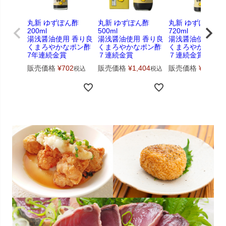
丸新 ゆずぽん酢
丸新 ゆずぽん酢
丸新 ゆずぽん酢
200ml
500ml
720ml
湯浅醤油使用 香り良
湯浅醤油使用 香り良
湯浅醤油使用 香
くまろやかなポン酢
くまろやかなポン酢
くまろやかなポン
7年連続金賞
７連続金賞
７連続金賞
販売価格
¥
702
販売価格
¥
1,404
販売価格
¥
1,836
税込
税込