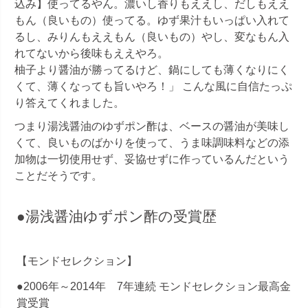
込み】使ってるやん。濃いし香りもええし、だしもええ
もん（良いもの）使ってる。ゆず果汁もいっぱい入れて
るし、みりんもええもん（良いもの）やし、変なもん入
れてないから後味もええやろ。
柚子より醤油が勝ってるけど、鍋にしても薄くなりにく
くて、薄くなっても旨いやろ！」 こんな風に自信たっぷ
り答えてくれました。
つまり湯浅醤油のゆずポン酢は、ベースの醤油が美味し
くて、良いものばかりを使って、うま味調味料などの添
加物は一切使用せず、妥協せずに作っているんだという
ことだそうです。
●湯浅醤油ゆずポン酢の受賞歴
【モンドセレクション】
●2006年～2014年 7年連続 モンドセレクション最高金
賞受賞