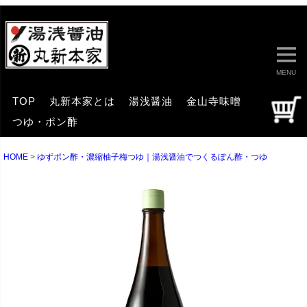
MENU
TOP
丸新本家とは
湯浅醤油
金山寺味噌
つゆ・ポン酢
HOME
ゆずポン酢・濃縮柚子梅つゆ｜湯浅醤油でつくるぽん酢・つゆ