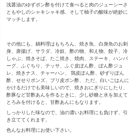
浅醤油のゆずポン酢を付けて食べると肉のジューシーさ
ともやしのシャキシャキ感、そして柚子の酸味が絶妙に
マッチします。
その他にも、鍋料理はもちろん、焼き魚、白身魚のお刺
身、唐揚げ、サラダ、冷奴、酢の物、和え物、餃子、冷
しゃぶ、焼きそば、たこ焼き、焼肉、ステーキ、ハンバ
ーグ、ふぐちり、テッサ、ふぐ皮ぽん酢、ぽん酢ジュ
レ、焼きナス、チャーハン、 鶏皮ぽん酢、砂ずりぽん
酢、せせりボンズ、ブリ皮ポン酢、 ただ、白いごはんに
かけるだけでも美味しいので、焼きおにぎりにしたり、
酢豚など甘酢あんを作るときに、少し砂糖と水を加えて
とろみを付けると、甘酢あんにもなります。
しっかりした味なので、油の濃いお料理にも負けず、引
き立ててくれます。
色んなお料理にお使い下さい。