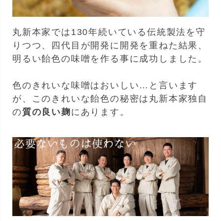
丸新本家では130年続いている伝統製法を守
りつつ、四代目が開発に開発を重ねた結果、
明るい飴色の味噌を作る事に成功しました。
色のきれいな味噌はおいしい…と言います
が、このきれいな飴色の秘密は丸新本家独自
の
質の良い麹
にあります。