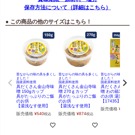
保存方法について（詳細はこちら）
● この商品の他のサイズはこちら！
昔ながらの味の具を多くし
昔ながらの味の具を多くし
昔ながらの味の具を多
ました！
ました！
ました！
国産原料使用
国産原料使用
国産原料使用
具だくさん金山寺味
具だくさん金山寺味
具だくさん金山寺
噌 150gカップ
噌 270ｇカップ
噌 わの箱350g ご
具がたっぷりのご飯
具がたっぷりのご飯
のお供 湯浅なす
のお供
のお供
【17435】
【湯浅なす使用】
【湯浅なす使用】
販売価格
¥
1,188
販売価格
¥
540
販売価格
¥
874
税込
税込