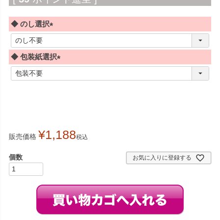
◆ のし選択
(
必
◆ 包装紙選択
須
)
(
必
須
)
¥
1,188
販売価格
税込
お気に入りに登録する