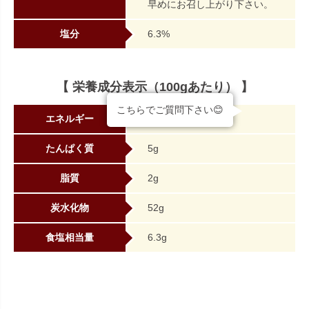
早めにお召し上がり下さい。
塩分
6.3%
【 栄養成分表示（100gあたり） 】
こちらでご質問下さい😊
エネルギー
245kcal
たんぱく質
5g
脂質
2g
炭水化物
52g
食塩相当量
6.3g