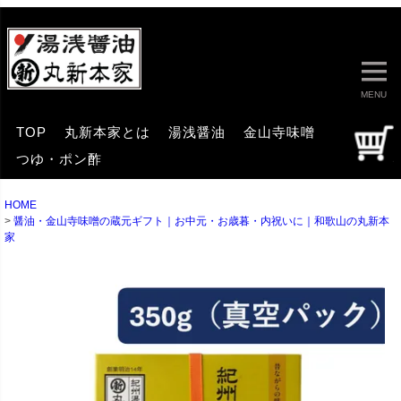
MENU
TOP
丸新本家とは
湯浅醤油
金山寺味噌
つゆ・ポン酢
HOME
醤油・金山寺味噌の蔵元ギフト｜お中元・お歳暮・内祝いに｜和歌山の丸新本
家