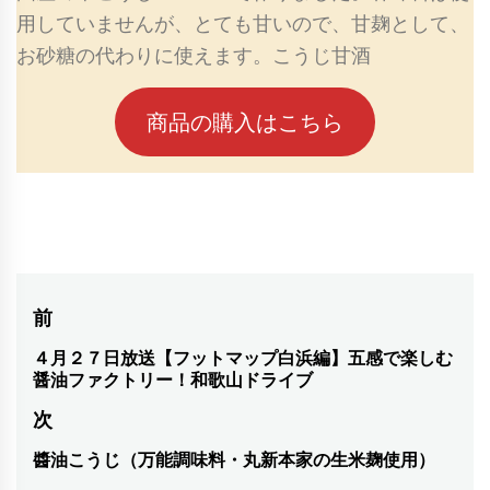
用していませんが、とても甘いので、甘麹として、
お砂糖の代わりに使えます。こうじ甘酒
商品の購入はこちら
投
前
稿
４月２７日放送【フットマップ白浜編】五感で楽しむ
前
醤油ファクトリー！和歌山ドライブ
の
ナ
次
投
ビ
稿:
醬油こうじ（万能調味料・丸新本家の生米麹使用）
次
ゲ