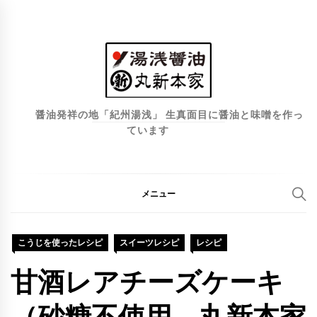
コ
ン
テ
ン
ツ
へ
醤油発祥の地「紀州湯浅」 生真面目に醤油と味噌を作っ
ています
ス
キ
ッ
プ
メニュー
こうじを使ったレシピ
スイーツレシピ
レシピ
甘酒レアチーズケーキ