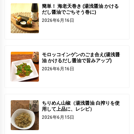
簡単！ 海老天巻き (湯浅醤油 かける
だし醤油でごちそう巻に)
2026年6月16日
モロッコインゲンのごま合え(湯浅醤
油 かけるだし醤油で旨みアップ)
2026年6月16日
ちりめん山椒（湯浅醤油 白搾りを使
用して上品に、レシピ）
2026年6月15日