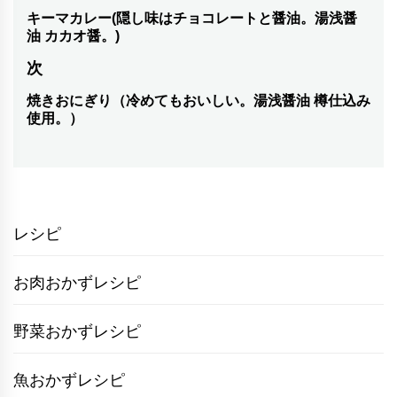
稿
キーマカレー(隠し味はチョコレートと醤油。湯浅醤
前
油 カカオ醤。)
の
ナ
次
投
ビ
稿:
焼きおにぎり（冷めてもおいしい。湯浅醤油 樽仕込み
次
ゲ
使用。）
の
ー
投
シ
稿:
ョ
レシピ
ン
お肉おかずレシピ
野菜おかずレシピ
魚おかずレシピ