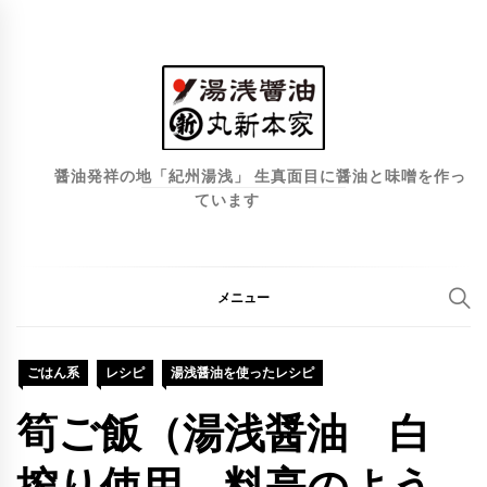
コ
ン
テ
ン
ツ
へ
醤油発祥の地「紀州湯浅」 生真面目に醤油と味噌を作っ
ています
ス
キ
ッ
プ
メニュー
ごはん系
レシピ
湯浅醤油を使ったレシピ
筍ご飯（湯浅醤油 白