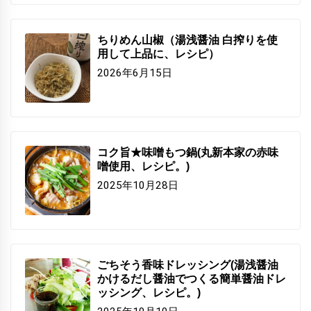
ちりめん山椒（湯浅醤油 白搾りを使
用して上品に、レシピ）
2026年6月15日
コク旨★味噌もつ鍋(丸新本家の赤味
噌使用、レシピ。)
2025年10月28日
ごちそう香味ドレッシング(湯浅醤油
かけるだし醤油でつくる簡単醤油ドレ
ッシング、レシピ。)