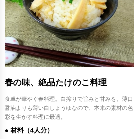
春の味、絶品たけのこ料理
食卓が華やぐ春料理。白搾りで旨みと甘みを。薄口
醤油よりも薄い白しょうゆなので、本来の素材の色
彩を生かす料理に最適。
● 材料（4人分）