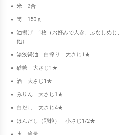
米 2合
筍 150ｇ
油揚げ 1枚（お好みで人参、ぶなしめじ、
他）
湯浅醤油 白搾り 大さじ1★
砂糖 大さじ1★
酒 大さじ1★
みりん 大さじ1★
白だし 大さじ4★
ほんだし（顆粒） 小さじ1/2★
水 適量