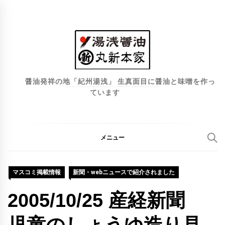
コ
ン
テ
ン
ツ
へ
醤油発祥の地「紀州湯浅」 生真面目に醤油と味噌を作っ
ています
ス
キ
ッ
プ
メニュー
マスコミ掲載情報
新聞・webニュースで紹介されました
2005/10/25 産経新聞