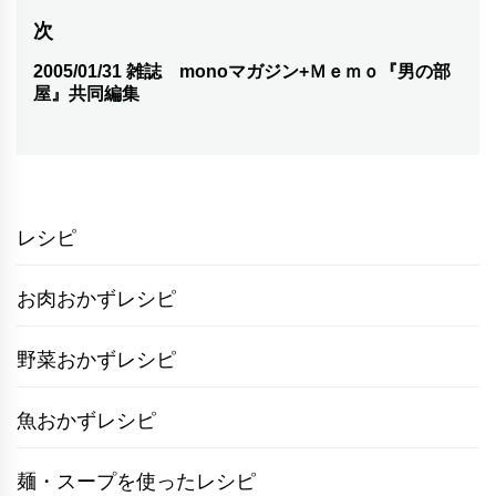
の
ナ
次
投
ビ
2005/01/31 雑誌 monoマガジン+Ｍｅｍｏ『男の部
次
稿:
屋』共同編集
ゲ
の
投
ー
稿:
シ
ョ
レシピ
ン
お肉おかずレシピ
野菜おかずレシピ
魚おかずレシピ
麺・スープを使ったレシピ