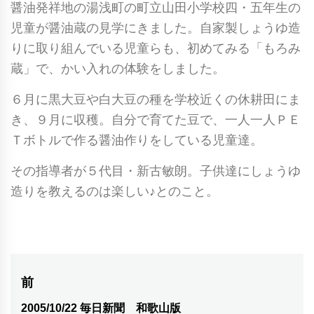
醤油発祥地の湯浅町の町立山田小学校四・五年生の
児童が醤油蔵の見学にきました。自家製しょうゆ造
りに取り組んでいる児童らも、初めてみる「もろみ
蔵」で、かい入れの体験をしました。
６月に黒大豆や白大豆の種を学校近くの休耕田にま
き、９月に収穫。自分で育てた豆で、一人一人ＰＥ
Ｔボトルで作る醤油作りをしている児童達。
その指導者が５代目・新古敏朗。子供達にしょうゆ
造りを教えるのは楽しい♪とのこと。
投
前
稿
2005/10/22 毎日新聞 和歌山版
前