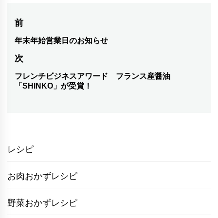
投
前
稿
年末年始営業日のお知らせ
前
の
ナ
次
投
ビ
フレンチビジネスアワード フランス産醤油
次
稿:
「SHINKO」が受賞！
ゲ
の
投
ー
稿:
シ
ョ
レシピ
ン
お肉おかずレシピ
野菜おかずレシピ