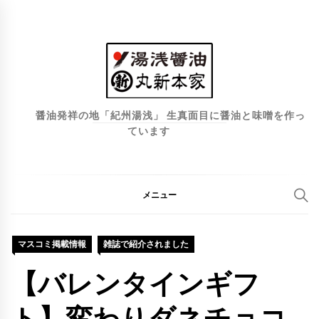
コ
ン
テ
ン
ツ
へ
醤油発祥の地「紀州湯浅」 生真面目に醤油と味噌を作っ
ています
ス
キ
ッ
プ
メニュー
マスコミ掲載情報
雑誌で紹介されました
【バレンタインギフ