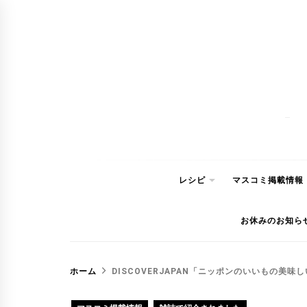
コ
ン
テ
ン
ツ
へ
ス
キ
ッ
レシピ
マスコミ掲載情報
プ
お休みのお知ら
ホーム
DISCOVERJAPAN「ニッポンのいいもの美