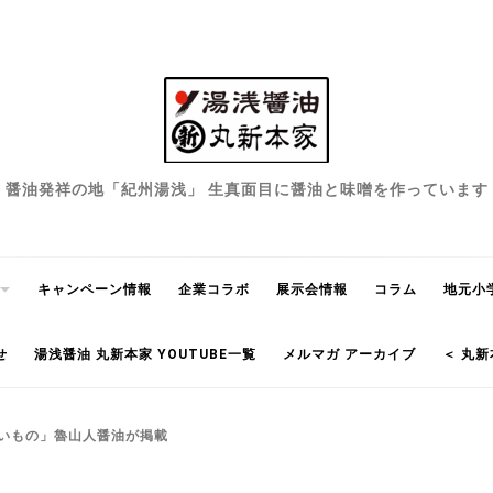
醤油発祥の地「紀州湯浅」 生真面目に醤油と味噌を作っています
キャンペーン情報
企業コラボ
展示会情報
コラム
地元小
せ
湯浅醤油 丸新本家 YOUTUBE一覧
メルマガ アーカイブ
＜ 丸新
味しいもの」魯山人醤油が掲載