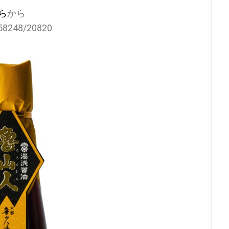
ら
から
5/58248/20820