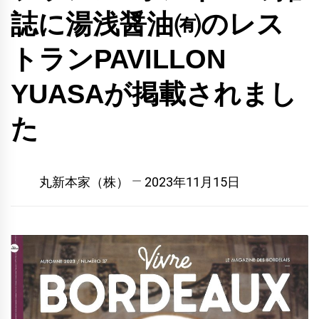
誌に湯浅醤油㈲のレス
トランPAVILLON
YUASAが掲載されまし
た
丸新本家（株）
2023年11月15日