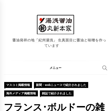
コ
ン
テ
ン
ツ
へ
醤油発祥の地「紀州湯浅」 生真面目に醤油と味噌を作っ
ています
ス
キ
ッ
プ
メニュー
マスコミ掲載情報
新聞・webニュースで紹介されました
海外メディア掲載情報
雑誌で紹介されました
フランス･ボルドーの雑