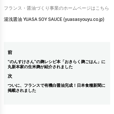
フランス・醤油づくり事業のホームページはこちら
湯浅醤油 YUASA SOY SAUCE (yuasasyouyu.co.jp)
投
前
稿
“のんすけさん”の麹レシピ本「おきらく麹ごはん」に
前
丸新本家の生米麹が紹介されました
の
ナ
次
投
ビ
稿:
ついに、フランスで有機白醤油完成！日本食糧新聞に
次
ゲ
掲載されました
の
ー
投
シ
稿: