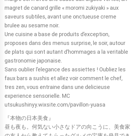
magret de canard grille « moromi zukiyaki » aux
saveurs subtiles, avant une onctueuse creme
brulee au sesame noir.
Une cuisine a base de produits d’exception,
proposes dans des menus surprise, le soir, autour
de plats qui sont autant d’hommages a la veritable
gastronomie japonaise.
Sans oublier l’elegance des assiettes ! Oubliez les
faux bars a sushis et allez voir comment le chef,
tres zen, vous entraine dans une delicieuse
experience sensorielle. MC
utsukushinyy.wixsite.com/pavillon-yuasa
『本物の日本美食』
昼も夜も。何気ない小さなドアの向こうに、美食家
の友人から教えてもらったグルメの宝庫を発見でき