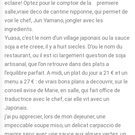
eclaire! Optez pour le comptoir de la premiere
salle,vraie deco de cantine nipponne, qui permet de
voir le chef, Jun Yamano, jongler avec les
ingredients.
Yuasa, c’est le nom d’un village japonais ou la sauce
soja a ete creee, il y a huit siecles. D’ou le nom du
restaurant, ou il est ici largement question de soja
artisanal, que l’on retrouve dans des plats a
l’equilibre parfait. A midi, un plat du jour a 21 € et un
menu a 27 € : de vrais bons plans a decouvrir, sur le
conseil avise de Marie, en salle, qui fait office de
traductrice avec le chef, car elle vit avec un
Japonais.
j’ai pu apprecier, lors de mon dejeuner, une
impeccable soupe miso, un delicat carpaccio de
maigre servi avec une sauce aux algues vertes, un