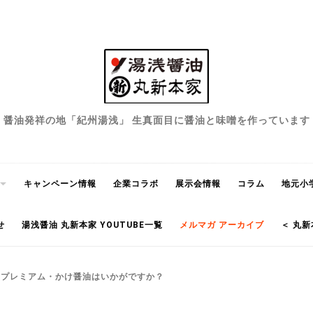
醤油発祥の地「紀州湯浅」 生真面目に醤油と味噌を作っています
キャンペーン情報
企業コラボ
展示会情報
コラム
地元小
せ
湯浅醤油 丸新本家 YOUTUBE一覧
メルマガ アーカイブ
＜ 丸新
】プレミアム・かけ醤油はいかがですか？