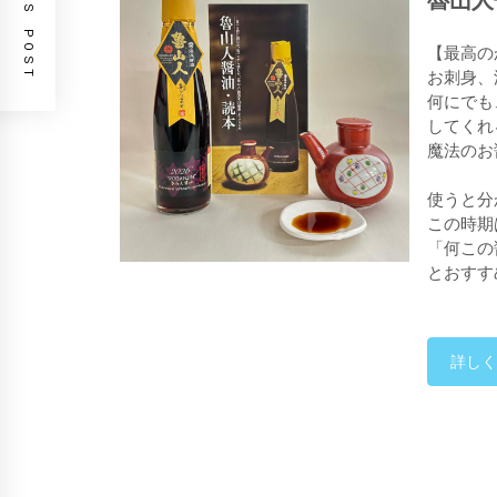
PREVIOUS POST
魯山人
【最高の
お刺身、
何にでも
してくれ
魔法のお
使うと分
この時期
「何この
とおすす
詳しく