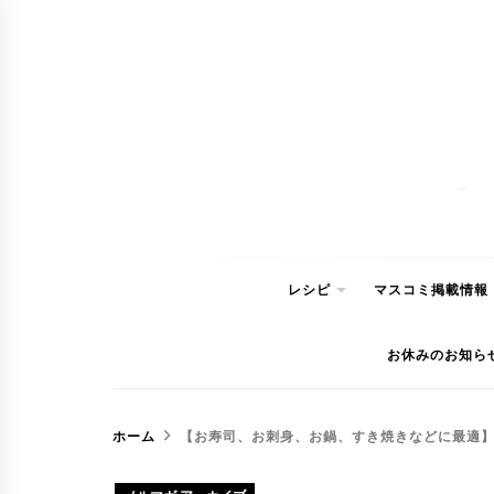
コ
ン
テ
ン
ツ
へ
ス
キ
ッ
レシピ
マスコミ掲載情報
プ
お休みのお知ら
ホーム
【お寿司、お刺身、お鍋、すき焼きなどに最適