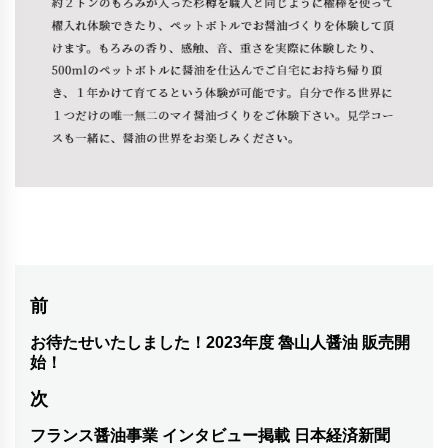
投
前
稿
お待たせいたしました！2023年度 魯山人醤油 販売開
前
始！
の
ナ
次
投
ビ
稿:
フランス醤油事業 インタビュー掲載 日本経済新聞
次