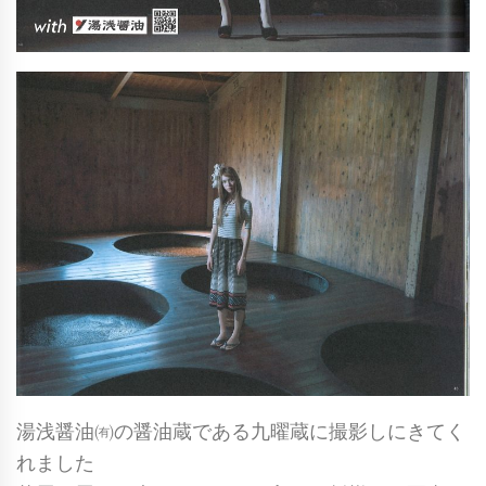
湯浅醤油㈲の醤油蔵である九曜蔵に撮影しにきてく
れました