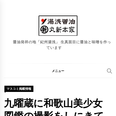
コ
ン
テ
ン
ツ
へ
醤油発祥の地「紀州湯浅」 生真面目に醤油と味噌を作っ
ています
ス
キ
ッ
プ
メニュー
マスコミ掲載情報
九曜蔵に和歌山美少女