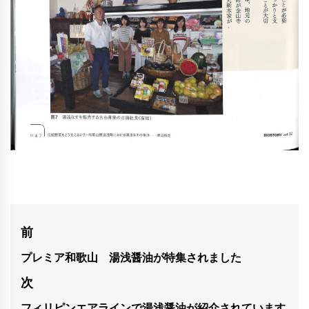
投
前
稿
プレミア和歌山 湯浅醤油が特集されました
前
の
ナ
次
投
ビ
フィリピンエアラインで湯浅醤油が紹介されています