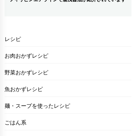
次
稿:
ゲ
の
投
ー
稿:
シ
レシピ
ョ
ン
お肉おかずレシピ
野菜おかずレシピ
魚おかずレシピ
麺・スープを使ったレシピ
ごはん系