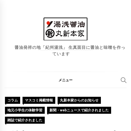
コ
ン
テ
ン
ツ
へ
醤油発祥の地「紀州湯浅」 生真面目に醤油と味噌を作っ
ています
ス
キ
ッ
プ
メニュー
コラム
マスコミ掲載情報
丸新本家からのお知らせ
地元小学生の体験学習
新聞・webニュースで紹介されました
雑誌で紹介されました