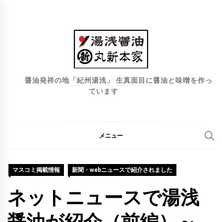
コ
ン
テ
ン
ツ
へ
醤油発祥の地「紀州湯浅」 生真面目に醤油と味噌を作っ
ています
ス
キ
ッ
プ
メニュー
マスコミ掲載情報
新聞・webニュースで紹介されました
ネットニュースで湯浅