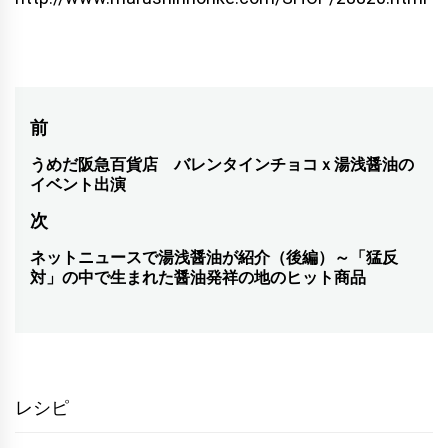
投
前
稿
うめだ阪急百貨店 バレンタインチョコｘ湯浅醤油の
前
イベント出演
の
ナ
次
投
ビ
稿:
ネットニュースで湯浅醤油が紹介（後編）～「猛反
次
ゲ
対」の中で生まれた醤油発祥の地のヒット商品
の
ー
投
シ
稿:
ョ
レシピ
ン