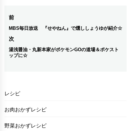
投
前
稿
MBS毎日放送 『せやねん』で燻ししょうゆが紹介☆
前
の
ナ
次
投
ビ
湯浅醤油・丸新本家がポケモンGOの道場＆ポケスト
次
稿:
ップに☆
ゲ
の
投
ー
稿:
シ
ョ
レシピ
ン
お肉おかずレシピ
野菜おかずレシピ