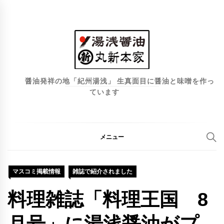
コ
ン
テ
ン
ツ
へ
醤油発祥の地「紀州湯浅」 生真面目に醤油と味噌を作っ
ています
ス
キ
ッ
プ
メニュー
マスコミ掲載情報
雑誌で紹介されました
料理雑誌「料理王国 8