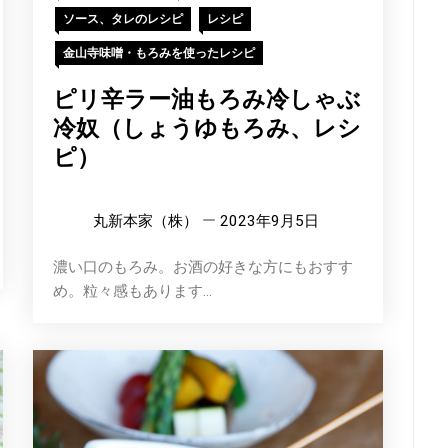
ソース、タレのレシピ
レシピ
金山寺味噌・もろみを使ったレシピ
ピリ辛ラー油もろみ冷しゃぶ
冷奴（しょうゆもろみ、レシ
ピ）
丸新本家（株）
2023年9月5日
濃い口のもろみ。お酒の好きな方にもおすす
め。粒々感もあります...