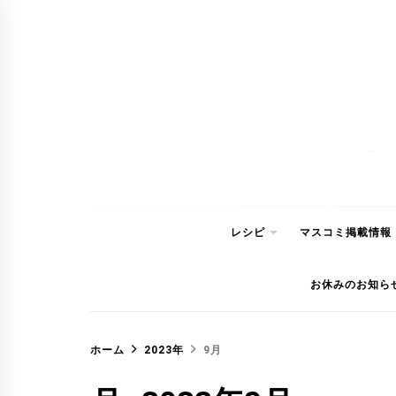
コ
ン
テ
ン
ツ
へ
ス
キ
ッ
レシピ
マスコミ掲載情報
プ
お休みのお知ら
ホーム
2023年
9月