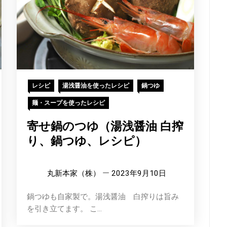
レシピ
湯浅醤油を使ったレシピ
鍋つゆ
麺・スープを使ったレシピ
寄せ鍋のつゆ（湯浅醤油 白搾
り、鍋つゆ、レシピ）
丸新本家（株）
2023年9月10日
鍋つゆも自家製で。湯浅醤油 白搾りは旨み
を引き立てます。 こ...