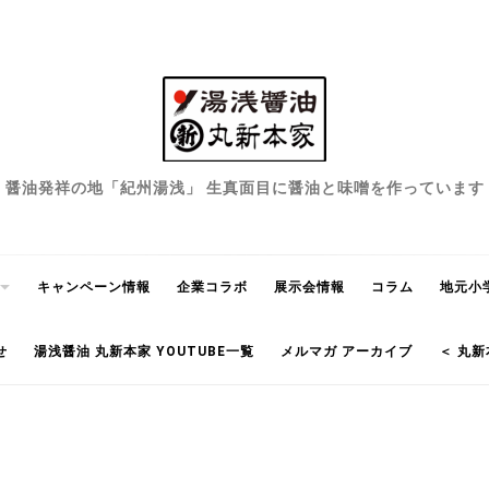
醤油発祥の地「紀州湯浅」 生真面目に醤油と味噌を作っています
キャンペーン情報
企業コラボ
展示会情報
コラム
地元小
せ
湯浅醤油 丸新本家 YOUTUBE一覧
メルマガ アーカイブ
＜ 丸新