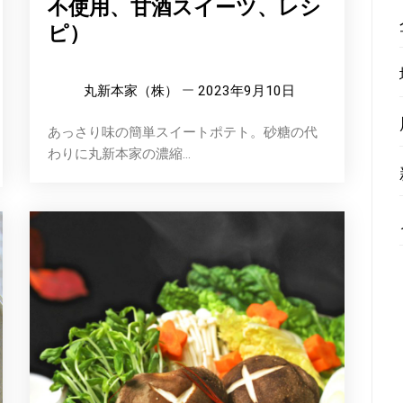
不使用、甘酒スイーツ、レシ
ピ）
丸新本家（株）
2023年9月10日
あっさり味の簡単スイートポテト。砂糖の代
わりに丸新本家の濃縮...