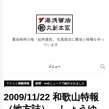
コ
ン
テ
ン
ツ
へ
醤油発祥の地「紀州湯浅」 生真面目に醤油と味噌を作っ
ています
ス
キ
ッ
プ
メニュー
マスコミ掲載情報
新聞・webニュースで紹介されました
2009/11/22 和歌山特報