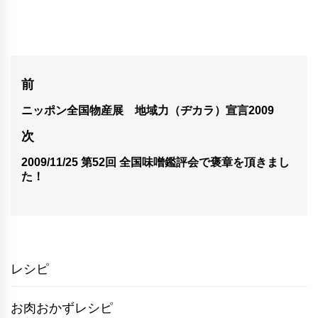
投
前
稿
ニッポン全国物産展 地域力（ヂカラ）宣言2009
前
の
ナ
次
投
ビ
2009/11/25 第52回 全国味噌鑑評会で褒章を頂きまし
次
稿:
た！
ゲ
の
投
ー
稿:
シ
ョ
レシピ
ン
お肉おかずレシピ