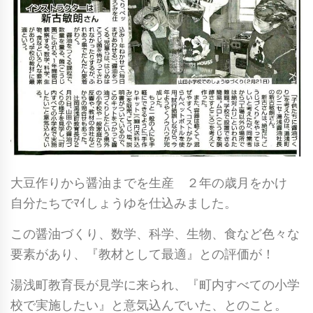
大豆作りから醤油までを生産 ２年の歳月をかけ
自分たちでﾏｲしょうゆを仕込みました。
この醤油づくり、数学、科学、生物、食など色々な
要素があり、『教材として最適』との評価が！
湯浅町教育長が見学に来られ、『町内すべての小学
校で実施したい』と意気込んでいた、とのこと。