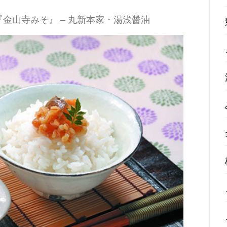
『金山寺みそ』 – 丸新本家・湯浅醤油