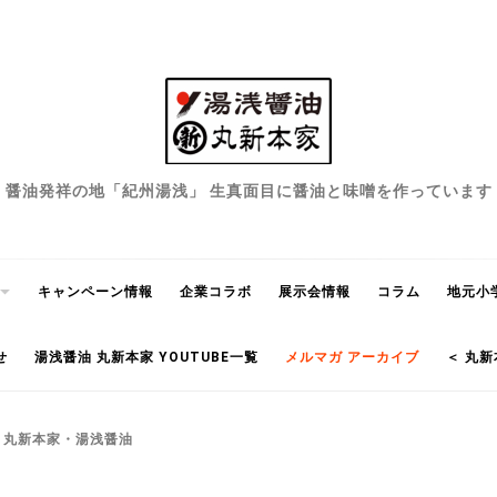
醤油発祥の地「紀州湯浅」 生真面目に醤油と味噌を作っています
キャンペーン情報
企業コラボ
展示会情報
コラム
地元小
せ
湯浅醤油 丸新本家 YOUTUBE一覧
メルマガ アーカイブ
＜ 丸新
– 丸新本家・湯浅醤油