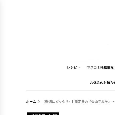
コ
ン
テ
ン
ツ
へ
ス
キ
ッ
レシピ
マスコミ掲載情報
プ
お休みのお知ら
ホーム
【熱燗にピッタリ♪ 】新定番の『金山寺みそ』 