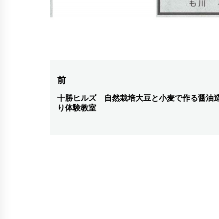
投
前
稿
十勝ヒルズ 自然栽培大豆と小麦で作る醤油
前
り体験教室
の
ナ
投
ビ
稿:
ゲ
ー
シ
ョ