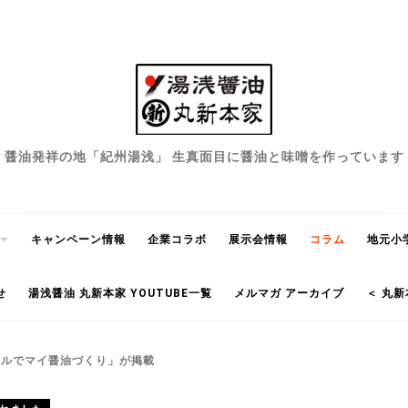
醤油発祥の地「紀州湯浅」 生真面目に醤油と味噌を作っています
キャンペーン情報
企業コラボ
展示会情報
コラム
地元小
せ
湯浅醤油 丸新本家 YOUTUBE一覧
メルマガ アーカイブ
＜ 丸新
トルでマイ醤油づくり」が掲載