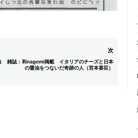
次
造
雑誌：和nagomi掲載 イタリアのチーズと日本
次
の醤油をつないだ奇跡の人（宮本喜臣）
の
投
稿: