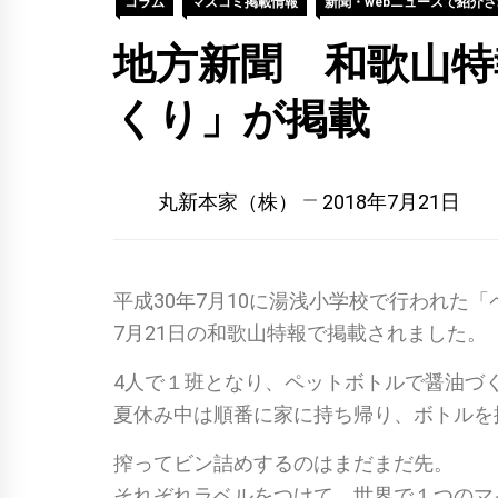
コラム
マスコミ掲載情報
新聞・webニュースで紹介
地方新聞 和歌山特
くり」が掲載
丸新本家（株）
2018年7月21日
平成30年7月10に湯浅小学校で行われた
7月21日の和歌山特報で掲載されました。
4人で１班となり、ペットボトルで醤油づ
夏休み中は順番に家に持ち帰り、ボトルを
搾ってビン詰めするのはまだまだ先。
それぞれラベルをつけて、世界で１つのマ