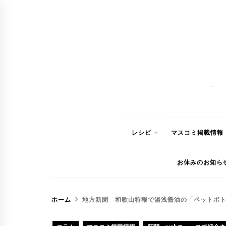
コ
ン
テ
ン
ツ
へ
ス
キ
ッ
レシピ
マスコミ掲載情報
プ
お休みのお知ら
ホーム
地方新聞 和歌山特報で湯浅醤油の「ペットボ