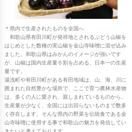
＊県内で生産されたものを全国へ
和歌山県有田川町が発祥地とされるぶどう山椒を
はじめとした数種の実山椒を金山寺味噌に混ぜ込み
ました。和歌山県はみかんのイメージが強いです
が、山椒は国内生産量６割を占める、日本一の生産
量です。
湯浅町や有田川町がある有田地域は、山、海、川に
囲まれた自然豊かな場所で、ここで育つ農林水産物
は、多くの人に愛され、親しまれているものから、
生産量が少なく、全国には出回らないものまで数多
く存在します。そんな県内の野菜を伝統食である金
山寺味噌に使用する事で和歌山の魅力を発信してい
きたいと考えております。