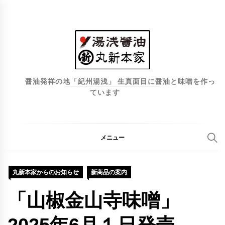
コ
ン
テ
ン
ツ
へ
醤油発祥の地「紀州湯浅」 生真面目に醤油と味噌を作っ
ています
ス
キ
ッ
プ
メニュー
丸新本家からのお知らせ
新商品の案内
「山椒金山寺味噌」