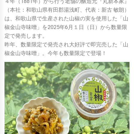
４年（1881年）から行う老舗の醸造元『丸新本家』
（本社：和歌山県有田郡湯浅町、代表：新古 敏朗）
は、和歌山県で生産された山椒の実を使用した「山
椒金山寺味噌」を2025年6月１日（日）から数量限
定で発売します。
昨年、数量限定で発売され大好評で即完売した「山
椒金山寺味噌」。今年も数量限定で登場！