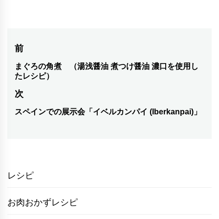
投
前
稿
まぐろの角煮 （湯浅醤油 煮つけ醤油 濃口を使用し
前
たレシピ）
の
ナ
次
投
ビ
稿:
スペインでの展示会「イベルカンパイ (Iberkanpai)」
次
ゲ
の
ー
投
シ
稿:
ョ
レシピ
ン
お肉おかずレシピ