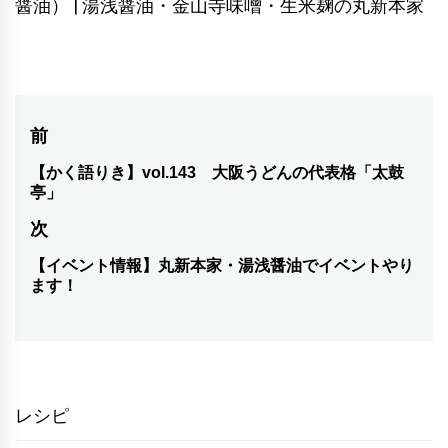
醤油） | 湯浅醤油・金山寺味噌・生米麹の丸新本家
投
前
稿
【かく語りき】vol.143 大阪うどんの代表格「太鼓
前
亭」
の
ナ
次
投
ビ
稿:
【イベント情報】丸新本家・湯浅醤油でイベントやり
次
ゲ
ます！
の
ー
投
シ
稿:
ョ
レシピ
ン