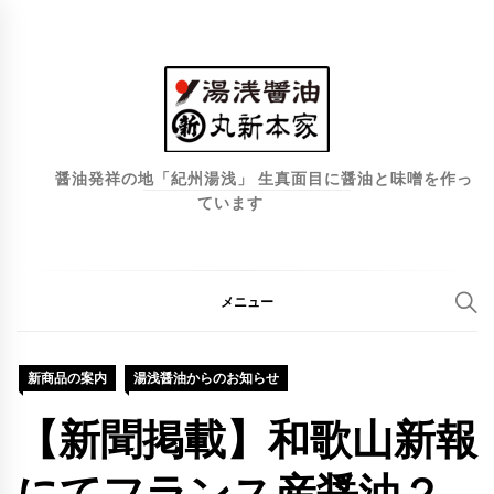
コ
ン
テ
ン
ツ
へ
醤油発祥の地「紀州湯浅」 生真面目に醤油と味噌を作っ
ています
ス
キ
ッ
プ
メニュー
新商品の案内
湯浅醤油からのお知らせ
【新聞掲載】和歌山新報