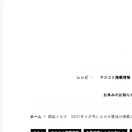
コ
ン
テ
ン
ツ
へ
ス
キ
ッ
レシピ
マスコミ掲載情報
プ
お休みのお知ら
ホーム
雑誌ミセス 2021年２月号にカカオ醤油が掲載