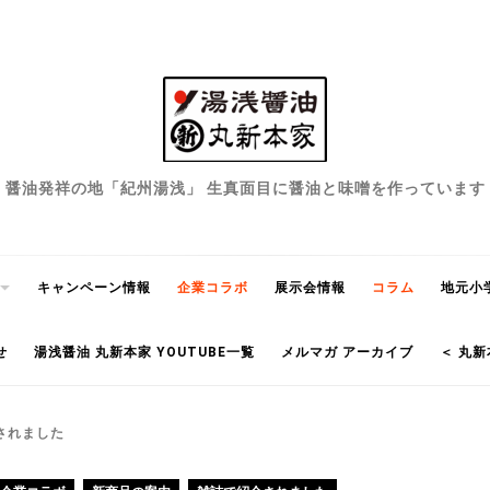
醤油発祥の地「紀州湯浅」 生真面目に醤油と味噌を作っています
キャンペーン情報
企業コラボ
展示会情報
コラム
地元小
せ
湯浅醤油 丸新本家 YOUTUBE一覧
メルマガ アーカイブ
＜ 丸新
されました