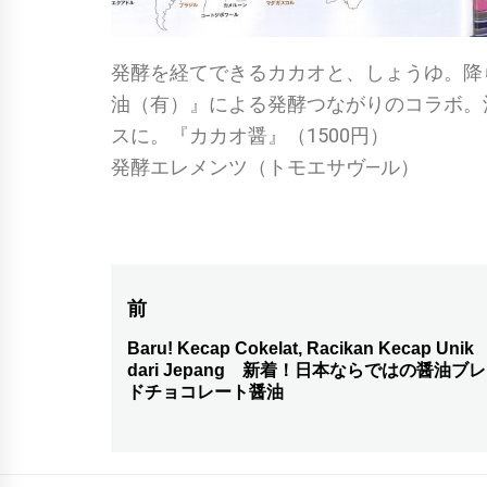
発酵を経てできるカカオと、しょうゆ。降
油（有）』による発酵つながりのコラボ。
スに。『カカオ醤』（1500円）
発酵エレメンツ（トモエサヴ―ル）
投
前
稿
Baru! Kecap Cokelat, Racikan Kecap Unik
前
dari Jepang 新着！日本ならではの醤油ブ
の
ナ
ドチョコレート醤油
投
ビ
稿:
ゲ