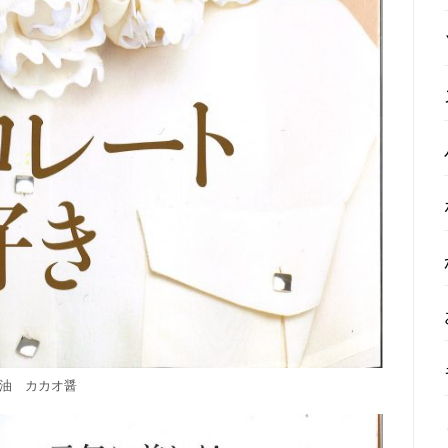
油 カカオ醤