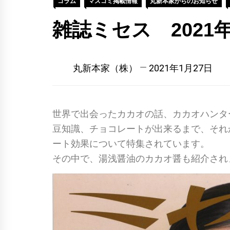
コラム
マスコミ掲載情報
丸新本家からのお知らせ
雑誌ミセス 202
丸新本家（株）
2021年1月27日
世界で出会ったカカオの話、カカオハンタ
豆知識、チョコレートが出来るまで、それ
ート効果について特集されています。
その中で、湯浅醤油のカカオ醤も紹介され