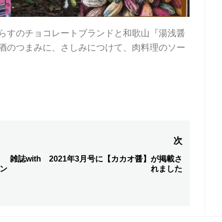
らすのチョコレートブランドと和歌山『湯浅醤
酒のつまみに、さしみにつけて、肉料理のソー
次
雑誌with 2021年3月号に【カカオ醤】が掲載さ
次
レン
れました
の
投
稿: