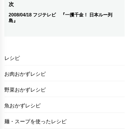
次
投
ビ
稿:
2008/04/18 フジテレビ 『一攫千金！ 日本ルー列
次
ゲ
島』
の
ー
投
シ
稿:
ョ
レシピ
ン
お肉おかずレシピ
野菜おかずレシピ
魚おかずレシピ
麺・スープを使ったレシピ