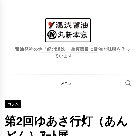
コ
ン
テ
ン
ツ
へ
醤油発祥の地「紀州湯浅」 生真面目に醤油と味噌を作っ
ています
ス
キ
ッ
プ
メニュー
コラム
第2回ゆあさ行灯（あん