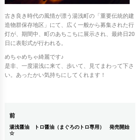
古き良き時代の風情が漂う湯浅町の「重要伝統的建
造物群保存地区」にて、広く一般から募集された行
灯が、期間中、町のあちこちに展示され、最終日20
日に表彰式が行われる。
めちゃめちゃ綺麗です♪
是非、一度湯浅に来て、歩いて、見てまわって下さ
い。あったかい気持ちにしてくれます！
投
前
稿
湯浅醤油 トロ醤油（まぐろのトロ専用） 発売開始
前
☆
の
ナ