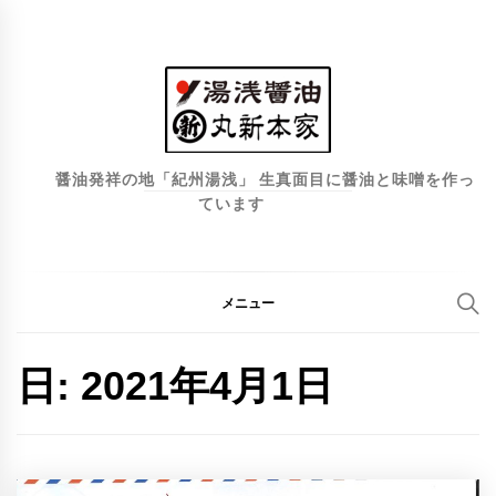
コ
ン
テ
ン
ツ
へ
醤油発祥の地「紀州湯浅」 生真面目に醤油と味噌を作っ
ています
ス
キ
ッ
プ
メニュー
日:
2021年4月1日